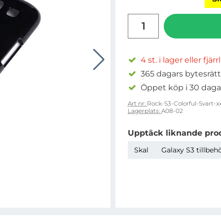
antal
4 st. i lager eller fjär
365 dagars bytesrätt
Öppet köp i 30 daga
Art nr:
Rock-S3-Colorful-Svart-x
Lagerplats:
A08-02
Upptäck liknande pro
Skal
Galaxy S3 tillbeh