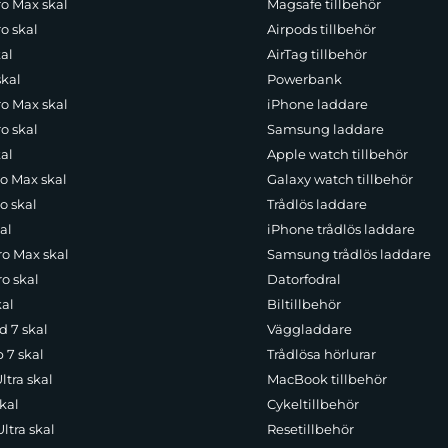
ro Max skal
Magsafe tillbehör
o skal
Airpods tillbehör
al
AirTag tillbehör
skal
Powerbank
ro Max skal
iPhone laddare
o skal
Samsung laddare
al
Apple watch tillbehör
ro Max skal
Galaxy watch tillbehör
o skal
Trådlös laddare
al
iPhone trådlös laddare
ro Max skal
Samsung trådlös laddare
o skal
Datorfodral
kal
Biltillbehör
d 7 skal
Väggladdare
p 7 skal
Trådlösa hörlurar
ltra skal
MacBook tillbehör
kal
Cykeltillbehör
ltra skal
Resetillbehör