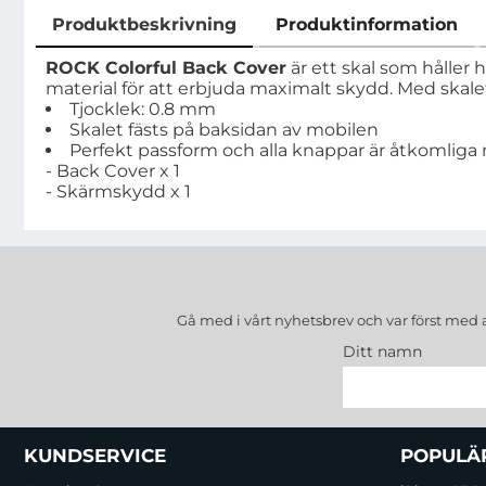
Produktbeskrivning
Produktinformation
Produktbeskrivning
ROCK Colorful Back Cover
är ett skal som håller
material för att erbjuda maximalt skydd. Med skal
Tjocklek: 0.8 mm
Skalet fästs på baksidan av mobilen
Perfekt passform och alla knappar är åtkomliga
- Back Cover x 1
- Skärmskydd x 1
Gå med i vårt nyhetsbrev och var först med 
Ditt namn
Sidfot Blandad info och länkar
KUNDSERVICE
POPULÄ