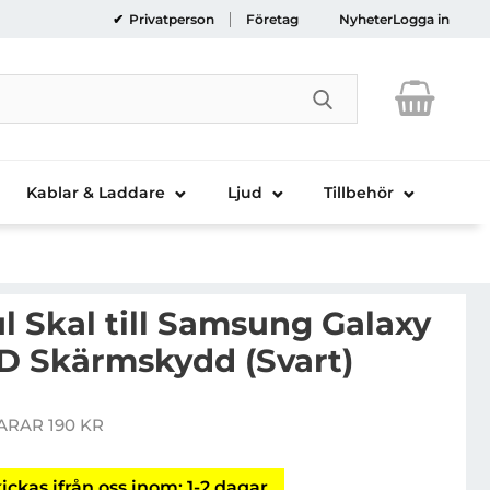
Privatperson
Företag
Nyheter
Logga in
Genomför sökni
Kablar & Laddare
Ljud
Tillbehör
l Skal till Samsung Galaxy
HD Skärmskydd (Svart)
ock Colorful Skal till Samsung Galaxy S3 i9300 + HD Sk
ARAR 190 KR
is
ickas ifrån oss inom: 1-2 dagar