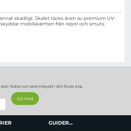
 annat skadligt. Skalet täcks även av premium UV-
m skyddar mobilskärmen från repor och smuts.
a
skal, fodral och skärmskydd
i ditt första köp.
RIER
GUIDER...