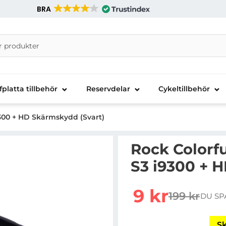
BRA
nira Telecom AB
fplatta tillbehör
Reservdelar
Cykeltillbehör
9300 + HD Skärmskydd (Svart)
Rock Colorfu
S3 i9300 + 
Handla denna produkt R
rea pris
9 kr
199 kr
DU SP
tidigare pr
Sk