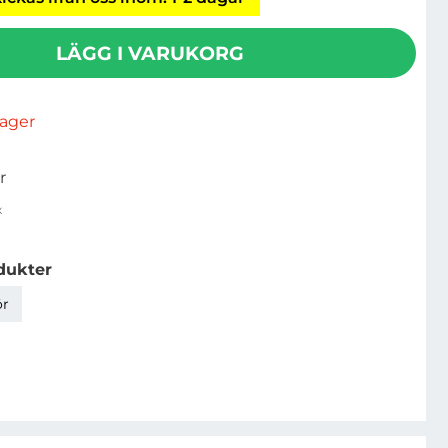
LÄGG I VARUKORG
rlager
r
x
dukter
ör