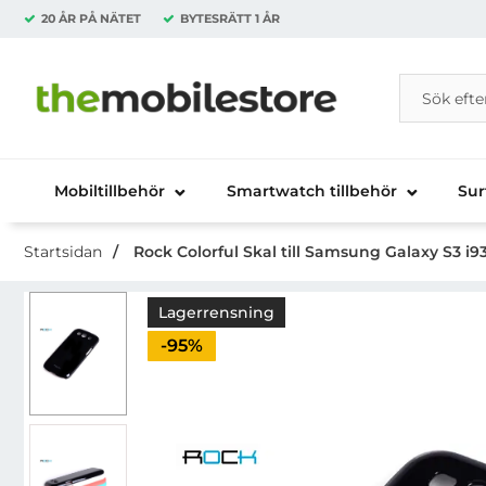
20 ÅR PÅ NÄTET
BYTESRÄTT
1 ÅR
Sök
Sök på Da
Startsidan för Danira Telecom AB
Mobiltillbehör
Smartwatch tillbehör
Sur
Startsidan
Rock Colorful Skal till Samsung Galaxy S3 i
Lagerrensning
Priset är nedsatt med
-95%