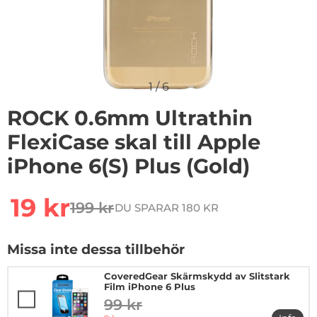
1
/
6
ROCK 0.6mm Ultrathin
FlexiCase skal till Apple
iPhone 6(S) Plus (Gold)
Handla denna produkt ROCK 0.6mm Ultrathin FlexiCase s
rea pris
19 kr
199 kr
DU SPARAR 180 KR
tidigare pris
Missa inte dessa tillbehör
CoveredGear Skärmskydd av Slitstark
Film iPhone 6 Plus
99 kr
tidigare pris