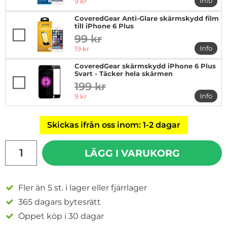
rea pris
Info
9 kr
mer in
CoveredGear Anti-Glare skärmskydd film
till iPhone 6 Plus
99 kr
tidigare pris
rea pris
Info
19 kr
mer in
CoveredGear skärmskydd iPhone 6 Plus
Svart - Täcker hela skärmen
199 kr
tidigare pris
rea pris
Info
9 kr
mer in
Skickas ifrån oss inom: 1-2 dagar
antal
LÄGG I VARUKORG
Fler än 5 st. i lager eller fjärrlager
365 dagars bytesrätt
Öppet köp i 30 dagar