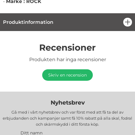
-
Märke : ROCK
Produktinformation
öpp
Recensioner
Produkten har inga recensioner
Skriv en recension
Nyhetsbrev
Gå med i vårt nyhetsbrev och var först med att få ta del av
erbjudanden och kampanjer samt få 10% rabatt på alla
skal, fodral
och skärmskydd
i ditt första köp.
Ditt namn