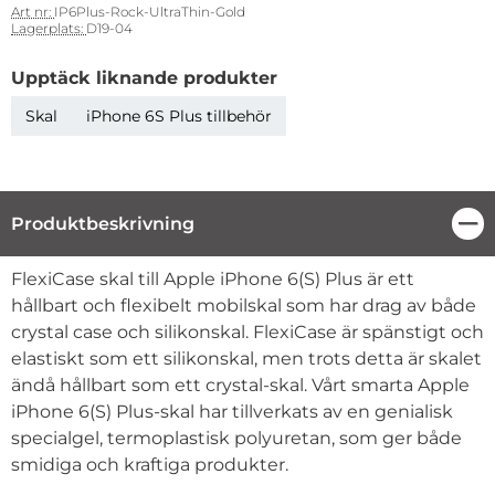
Art nr:
IP6Plus-Rock-UltraThin-Gold
Lagerplats:
D19-04
Upptäck liknande produkter
Skal
iPhone 6S Plus tillbehör
Produktbeskrivning
Stä
Produktbeskrivning
FlexiCase skal till Apple iPhone 6(S) Plus är ett
hållbart och flexibelt mobilskal som har drag av både
crystal case och silikonskal. FlexiCase är spänstigt och
elastiskt som ett silikonskal, men trots detta är skalet
ändå hållbart som ett crystal-skal. Vårt smarta Apple
iPhone 6(S) Plus-skal har tillverkats av en genialisk
specialgel, termoplastisk polyuretan, som ger både
smidiga och kraftiga produkter.