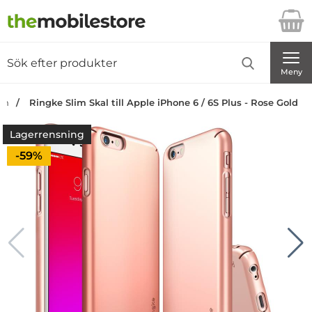
Startsidan för Danira Telecom AB
Sök
Sök på Danira Telecom AB
Genomför
Meny
an
Ringke Slim Skal till Apple iPhone 6 / 6S Plus - Rose Gold
Lagerrensning
Priset är nedsatt med
-59%