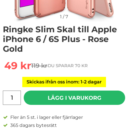
1
/
7
Ringke Slim Skal till Apple
iPhone 6 / 6S Plus - Rose
Gold
Handla denna produkt Ringke Slim Skal till Apple iPhon
rea pris
49 kr
119 kr
DU SPARAR 70 KR
tidigare pris
Skickas ifrån oss inom: 1-2 dagar
antal
LÄGG I VARUKORG
Fler än 5 st. i lager eller fjärrlager
365 dagars bytesrätt