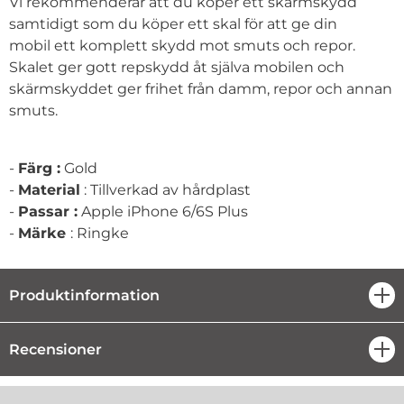
Vi rekommenderar att du köper ett skärmskydd
samtidigt som du köper ett skal för att ge din
mobil ett komplett skydd mot smuts och repor.
Skalet ger gott repskydd åt själva mobilen och
skärmskyddet ger frihet från damm, repor och annan
smuts.
-
Färg :
Gold
-
Material
: Tillverkad av hårdplast
-
Passar :
Apple iPhone 6/6S Plus
-
Märke
: Ringke
Produktinformation
öpp
Recensioner
öpp