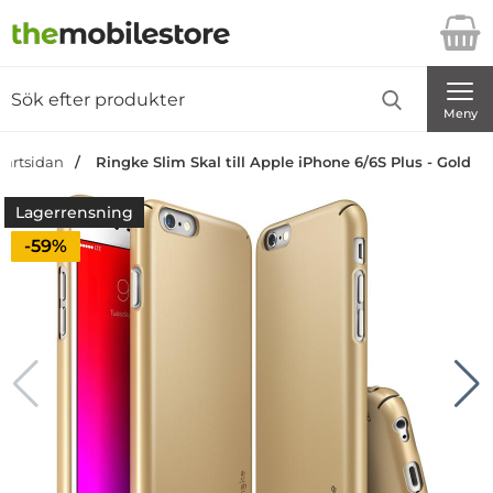
Startsidan för Danira Telecom AB
Sök
Sök på Danira Telecom AB
Genomför
Meny
tartsidan
Ringke Slim Skal till Apple iPhone 6/6S Plus - Gold
Lagerrensning
Priset är nedsatt med
-59%