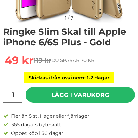
1
/
7
Ringke Slim Skal till Apple
iPhone 6/6S Plus - Gold
Handla denna produkt Ringke Slim Skal till Apple iPhon
rea pris
49 kr
119 kr
DU SPARAR 70 KR
tidigare pris
Skickas ifrån oss inom: 1-2 dagar
antal
LÄGG I VARUKORG
Fler än 5 st. i lager eller fjärrlager
365 dagars bytesrätt
Öppet köp i 30 dagar