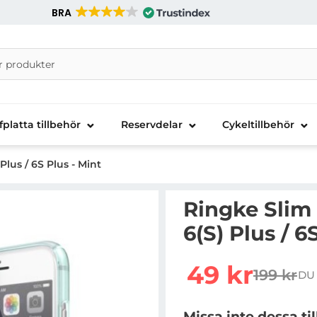
BRA
nira Telecom AB
fplatta tillbehör
Reservdelar
Cykeltillbehör
Plus / 6S Plus - Mint
Ringke Slim 
6(S) Plus / 6
Handla denna produkt Rin
rea pris
49 kr
199 kr
DU
tidigare 
Missa inte dessa ti