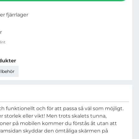
ler fjärrlager
r
int
dukter
llbehör
och funktionellt och för att passa så väl som möjligt.
r storlek eller vikt! Men trots skalets tunna,
nktioner på mobilen kommer du förstås åt utan att
å framsidan skyddar den ömtåliga skärmen på