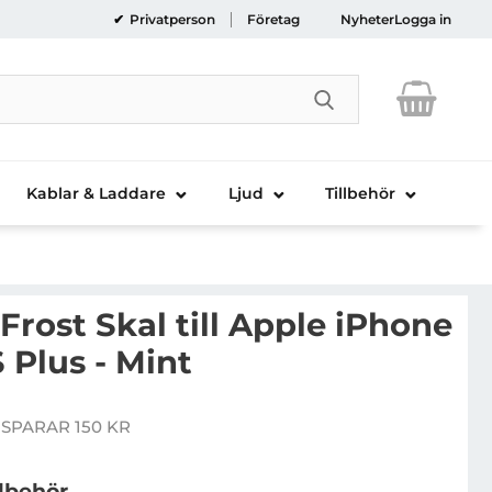
Privatperson
Företag
Nyheter
Logga in
Genomför sökni
Kablar & Laddare
Ljud
Tillbehör
Frost Skal till Apple iPhone
S Plus - Mint
gke Slim Frost Skal till Apple iPhone 6(S) Plus / 6S Plu
 SPARAR 150 KR
pris
llbehör