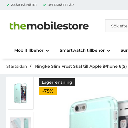
20 ÅR PÅ NÄTET
BYTESRÄTT
1 ÅR
Sök
Sök på Da
Startsidan för Danira Telecom AB
Mobiltillbehör
Smartwatch tillbehör
Sur
Startsidan
Ringke Slim Frost Skal till Apple iPhone 6(S) 
Lagerrensning
Priset är nedsatt med
-75%