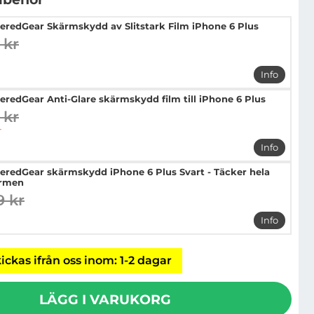
eredGear Skärmskydd av Slitstark Film iPhone 6 Plus
 kr
digare pris
pris
Info
mer info 
eredGear Anti-Glare skärmskydd film till iPhone 6 Plus
 kr
digare pris
pris
r
Info
mer info 
eredGear skärmskydd iPhone 6 Plus Svart - Täcker hela
rmen
9 kr
digare pris
pris
Info
mer info 
ickas ifrån oss inom: 1-2 dagar
LÄGG I VARUKORG