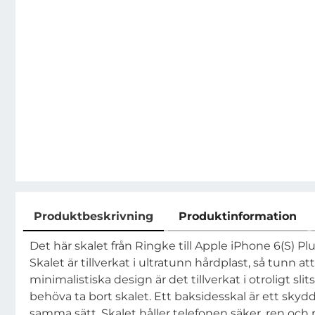
Produktbeskrivning
Produktinformation
Produktbeskrivning
Det här skalet från Ringke till Apple iPhone 6(S) Plus
Skalet är tillverkat i ultratunn hårdplast, så tunn a
minimalistiska design är det tillverkat i otroligt 
behöva ta bort skalet. Ett baksidesskal är ett sk
samma sätt. Skalet håller telefonen säker, ren och r