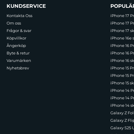
Sidfot Blandad info och länkar
KUNDSERVICE
POPULÄ
Kontakta Oss
iPhone 17 P
Om oss
iPhone 17 Pr
Frågor & svar
iPhone 17 sk
Köpvillkor
iPhone 16e 
Ångerköp
iPhone 16 P
Byte & retur
iPhone 16 Pr
Varumärken
iPhone 16 sk
Nyhetsbrev
iPhone 15 P
iPhone 15 Pr
iPhone 15 sk
iPhone 14 P
iPhone 14 Pr
iPhone 14 s
Galaxy Z Fol
Galaxy Z Fli
Galaxy S25 U