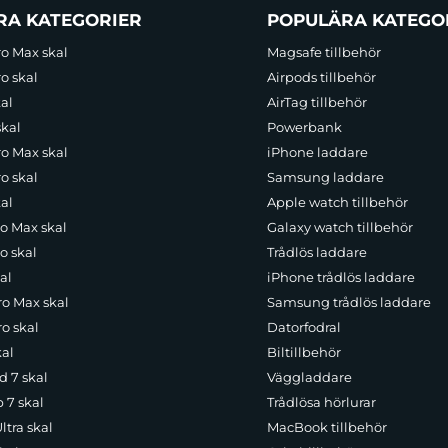
RA KATEGORIER
POPULÄRA KATEGO
ro Max skal
Magsafe tillbehör
o skal
Airpods tillbehör
al
AirTag tillbehör
skal
Powerbank
ro Max skal
iPhone laddare
o skal
Samsung laddare
al
Apple watch tillbehör
ro Max skal
Galaxy watch tillbehör
o skal
Trådlös laddare
al
iPhone trådlös laddare
ro Max skal
Samsung trådlös laddare
o skal
Datorfodral
kal
Biltillbehör
d 7 skal
Väggladdare
p 7 skal
Trådlösa hörlurar
ltra skal
MacBook tillbehör