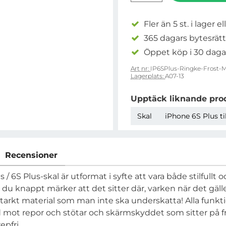
Fler än 5 st. i lager el
365 dagars bytesrätt
Öppet köp i 30 daga
Art nr:
IP6SPlus-Ringke-Frost-M
Lagerplats:
A07-13
Upptäck liknande pro
Skal
iPhone 6S Plus ti
Recensioner
 / 6S Plus-skal är utformat i syfte att vara både stilfullt 
tt du knappt märker att det sitter där, varken när det gälle
slitstarkt material som man inte ska underskatta! Alla fu
ydd mot repor och stötar och skärmskyddet som sitter p
epfri.