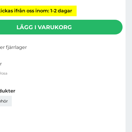
ickas ifrån oss inom: 1-2 dagar
LÄGG I VARUKORG
ler fjärrlager
r
Rosa
dukter
ehör