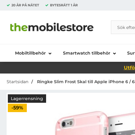
20 ÅR PÅ NÄTET
BYTESRÄTT
1 ÅR
Sök
Sök på Da
Startsidan för Danira Telecom AB
Mobiltillbehör
Smartwatch tillbehör
Sur
Utfö
Startsidan
Ringke Slim Frost Skal till Apple iPhone 6 / 6
Lagerrensning
Priset är nedsatt med
-59%