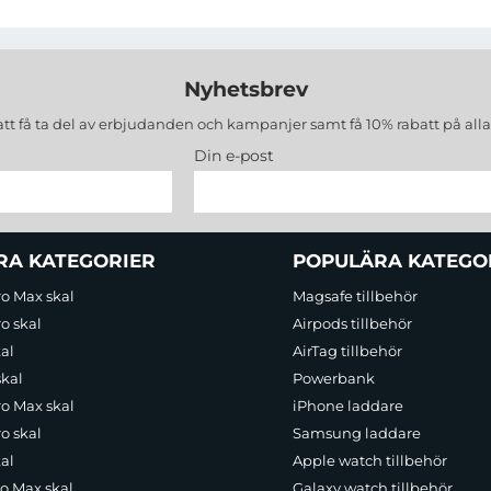
Nyhetsbrev
att få ta del av erbjudanden och kampanjer samt få 10% rabatt på all
Din e-post
RA KATEGORIER
POPULÄRA KATEGO
ro Max skal
Magsafe tillbehör
o skal
Airpods tillbehör
al
AirTag tillbehör
skal
Powerbank
ro Max skal
iPhone laddare
o skal
Samsung laddare
al
Apple watch tillbehör
ro Max skal
Galaxy watch tillbehör