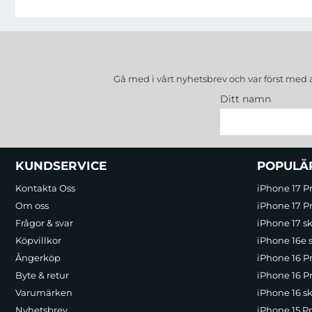
Gå med i vårt nyhetsbrev och var först med 
Ditt namn
Sidfot Blandad info och länkar
KUNDSERVICE
POPULÄ
Kontakta Oss
iPhone 17 P
Om oss
iPhone 17 Pr
Frågor & svar
iPhone 17 sk
Köpvillkor
iPhone 16e 
Ångerköp
iPhone 16 P
Byte & retur
iPhone 16 Pr
Varumärken
iPhone 16 sk
Nyhetsbrev
iPhone 15 P