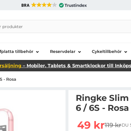
BRA
nira Telecom AB
fplatta tillbehör
Reservdelar
Cykeltillbehör
rsäljning
– Mobiler, Tablets & Smartklockor till Inköp
S - Rosa
Ringke Slim 
6 / 6S - Rosa
rea pris
49 kr
119 kr
DU 
tidigare 