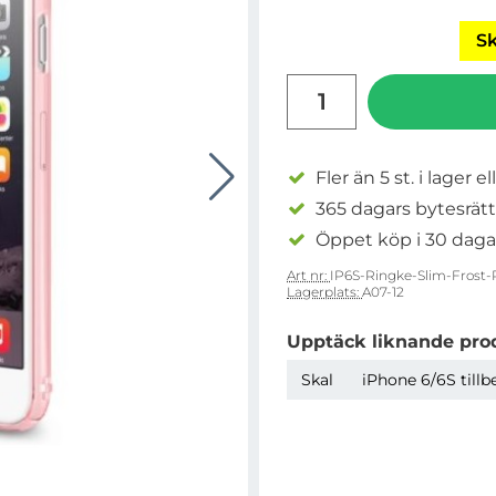
Sk
antal
Fler än 5 st. i lager el
365 dagars bytesrätt
Öppet köp i 30 daga
Art nr:
IP6S-Ringke-Slim-Frost-
Lagerplats:
A07-12
Upptäck liknande pro
Skal
iPhone 6/6S tillb