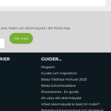
a
skal, fodral och skärmskydd
i ditt första köp.
RIER
GUIDER...
Magasin
Guider och Inspiration
Bästa Trådlösa Hörlurar 2025
Bästa Solcellsladdare
Powerbanks - En guide
Att välja rätt skärmskydd
Vilket skärmskydd är bäst till mobil?
Rabattkod Kampanjkod och Värdekod