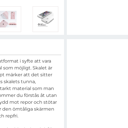
utformat i syfte att vara
äl som möjligt. Skalet är
pt märker att det sitter
ts skalets tunna,
itstarkt material som man
kommer du förstås åt utan
skydd mot repor och stötar
r den ömtåliga skärmen
h repfri.