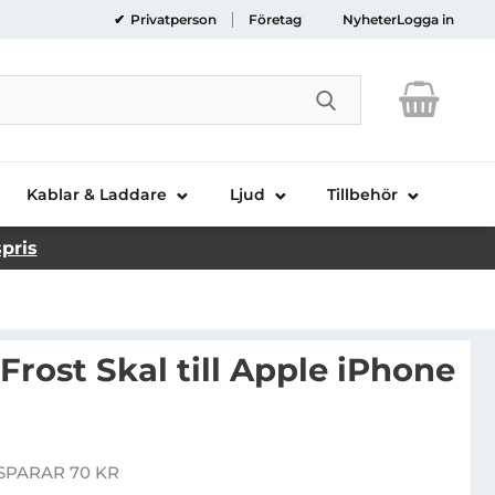
Privatperson
Företag
Nyheter
Logga in
Genomför sökni
Kablar & Laddare
Ljud
Tillbehör
spris
Frost Skal till Apple iPhone
Handla denna produkt Ringke Slim Frost Skal till Apple iPhone 6 / 6S - Rosa
SPARAR 70 KR
pris