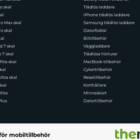
o skal
Trådlös laddare
al
iPhone trådlös laddare
ro Max skal
Samsung trådlös laddare
o skal
Datorfodral
kal
Biltillbehör
d 7 skal
Väggladdare
p 7 skal
Trådlösa hörlurar
ltra skal
MacBook tillbehör
kal
Cykeltillbehör
ltra skal
Resetillbehör
skal
Korthållare
ltra
Minneskort
Plus
Datortillbehör
för mobiltillbehör