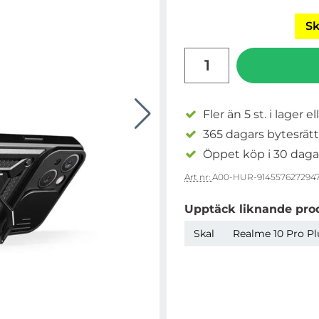
Sk
antal
Fler än 5 st. i lager el
365 dagars bytesrätt
Öppet köp i 30 daga
Art nr:
A00-HUR-914557627294
Upptäck liknande pro
Skal
Realme 10 Pro Plu