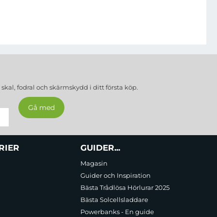
a
skal, fodral och skärmskydd
i ditt första köp.
RIER
GUIDER...
Magasin
Guider och Inspiration
Bästa Trådlösa Hörlurar 2025
Bästa Solcellsladdare
Powerbanks - En guide