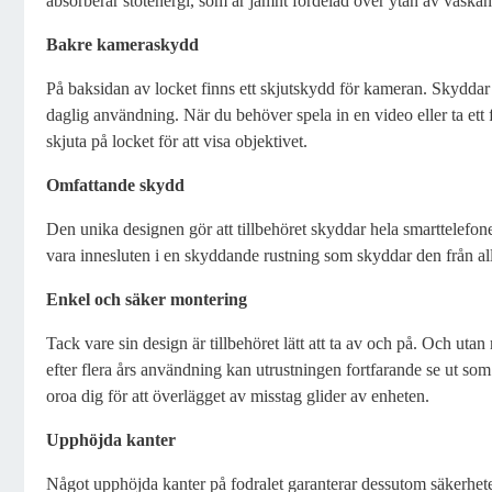
absorberar stötenergi, som är jämnt fördelad över ytan av väskan
Bakre kameraskydd
På baksidan av locket finns ett skjutskydd för kameran. Skyddar
daglig användning. När du behöver spela in en video eller ta ett f
skjuta på locket för att visa objektivet.
Omfattande skydd
Den unika designen gör att tillbehöret skyddar hela smarttelefo
vara innesluten i en skyddande rustning som skyddar den från all
Enkel och säker montering
Tack vare sin design är tillbehöret lätt att ta av och på. Och utan 
efter flera års användning kan utrustningen fortfarande se ut s
oroa dig för att överlägget av misstag glider av enheten.
Upphöjda kanter
Något upphöjda kanter på fodralet garanterar dessutom säkerhet