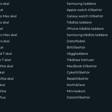
o skal
Samsung laddare
al
Apple watch tillbehör
ro Max skal
Galaxy watch tillbehör
o skal
Trådlös laddare
al
iPhone trådlös laddare
ro Max skal
Samsung trådlös laddare
o skal
Datorfodral
kal
Biltillbehör
d 7 skal
Väggladdare
p 7 skal
Trådlösa hörlurar
ltra skal
MacBook tillbehör
kal
Cykeltillbehör
ltra skal
Resetillbehör
skal
Korthållare
ltra
Minneskort
Plus
Datortillbehör