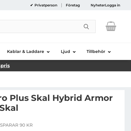
Privatperson
Företag
Nyheter
Logga in
Genomför sökni
Kablar & Laddare
Ljud
Tillbehör
spris
ro Plus Skal Hybrid Armor
Skal
ealme 10 Pro Plus Skal Hybrid Armor Camshield - Skal
SPARAR 90 KR
pris