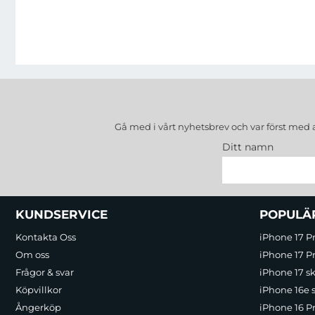
Gå med i vårt nyhetsbrev och var först med 
Ditt namn
Sidfot Blandad info och länkar
KUNDSERVICE
POPULÄ
Kontakta Oss
iPhone 17 P
Om oss
iPhone 17 Pr
Frågor & svar
iPhone 17 sk
Köpvillkor
iPhone 16e 
Ångerköp
iPhone 16 P