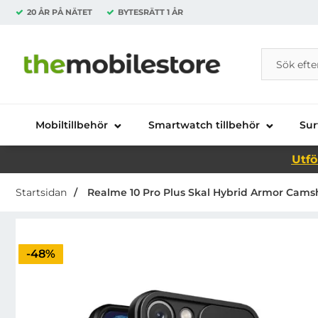
20 ÅR PÅ NÄTET
BYTESRÄTT
1 ÅR
Sök
Sök på Da
Startsidan för Danira Telecom AB
Mobiltillbehör
Smartwatch tillbehör
Sur
Utfö
Startsidan
Realme 10 Pro Plus Skal Hybrid Armor Camsh
Priset är nedsatt med
-48%