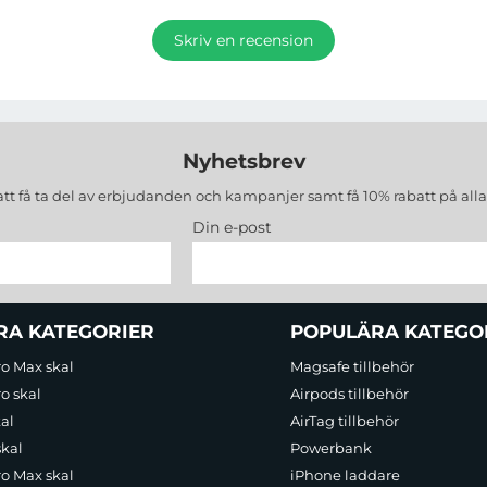
Skriv en recension
Nyhetsbrev
att få ta del av erbjudanden och kampanjer samt få 10% rabatt på all
Din e-post
RA KATEGORIER
POPULÄRA KATEGO
ro Max skal
Magsafe tillbehör
o skal
Airpods tillbehör
al
AirTag tillbehör
skal
Powerbank
ro Max skal
iPhone laddare