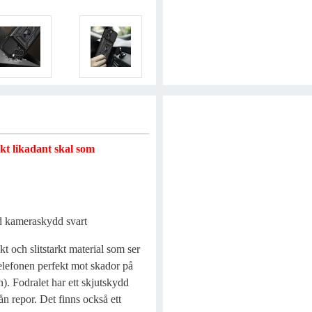
akt likadant skal som
d kameraskydd svart
t och slitstarkt material som ser
telefonen perfekt mot skador på
n). Fodralet har ett skjutskydd
n repor. Det finns också ett