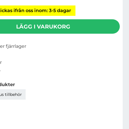
ickas ifrån oss inom: 3-5 dagar
LÄGG I VARUKORG
ler fjärrlager
r
7
dukter
s tillbehör