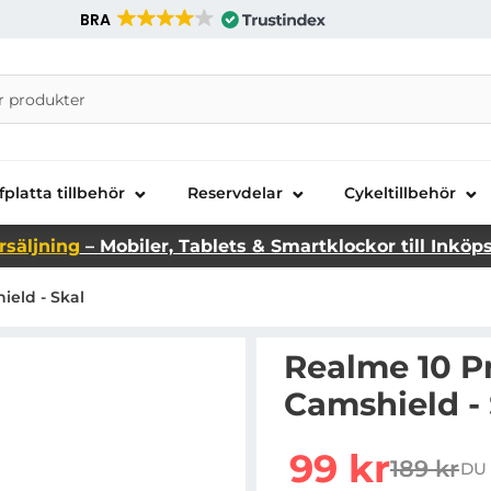
BRA
nira Telecom AB
fplatta tillbehör
Reservdelar
Cykeltillbehör
rsäljning
– Mobiler, Tablets & Smartklockor till Inköp
ield - Skal
Realme 10 P
Camshield - 
Handla denna produkt R
rea pris
99 kr
189 kr
DU 
tidigare 