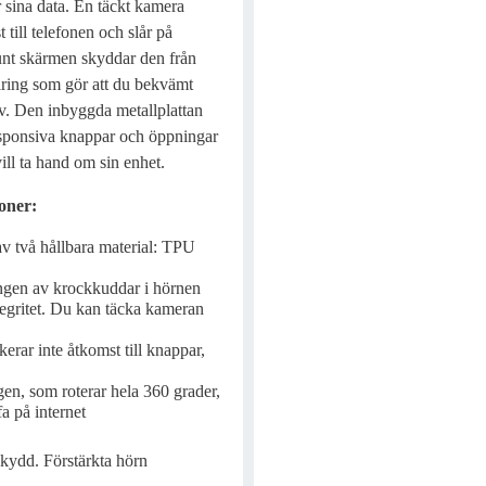
r sina data. En täckt kamera
 till telefonen och slår på
nt skärmen skyddar den från
lring som gör att du bekvämt
v. Den inbyggda metallplattan
responsiva knappar och öppningar
vill ta hand om sin enhet.
oner:
av två hållbara material: TPU
ringen av krockkuddar i hörnen
tegritet. Du kan täcka kameran
erar inte åtkomst till knappar,
en, som roterar hela 360 grader,
fa på internet
skydd. Förstärkta hörn