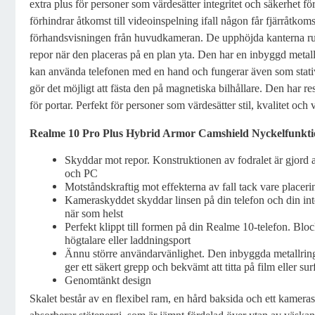
extra plus för personer som värdesätter integritet och säkerhet fö
förhindrar åtkomst till videoinspelning ifall någon får fjärråtkomst
förhandsvisningen från huvudkameran. De upphöjda kanterna ru
repor när den placeras på en plan yta. Den har en inbyggd metal
kan använda telefonen med en hand och fungerar även som stati
gör det möjligt att fästa den på magnetiska bilhållare. Den har 
för portar. Perfekt för personer som värdesätter stil, kvalitet och 
Realme 10 Pro Plus Hybrid Armor Camshield Nyckelfunkti
Skyddar mot repor. Konstruktionen av fodralet är gjord 
och PC
Motståndskraftig mot effekterna av fall tack vare place
Kameraskyddet skyddar linsen på din telefon och din in
när som helst
Perfekt klippt till formen på din Realme 10-telefon. Block
högtalare eller laddningsport
Ännu större användarvänlighet. Den inbyggda metallring
ger ett säkert grepp och bekvämt att titta på film eller sur
Genomtänkt design
Skalet består av en flexibel ram, en hård baksida och ett kamera