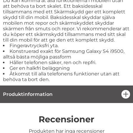
Du kan komma åt alla funktionerna i mobilen utan
att behöva ta bort skalet. Ett baksidesskal
tillsammans med ett Skärmskydd ger ett komplett
skydd till din mobil. Baksidesskal skyddar själva
mobilen mot repor och skärmskyddet skyddar
skärmen från smuts och repor. Vi rekommenderar att
du köper ett skärmskydd tillsammans med sitt skal
till din mobil för att ge den ett komplett skydd.
Fingeravtrycksfri yta.
Konstruerad exakt för Samsung Galaxy S4 i9500,
alltså bästa möjliga passform
Håller telefonen säker, ren och repfri.
Ger en halkfri beläggning
Åtkomst till alla telefonens funktioner utan att
behöva ta bort den.
Produktinformation
öpp
Recensioner
Produkten har inga recensioner