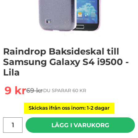
Raindrop Baksideskal till
Samsung Galaxy S4 i9500 -
Lila
Handla denna produkt Raindrop Baksideskal till Samsun
rea pris
9 kr
69 kr
DU SPARAR 60 KR
tidigare pris
Skickas ifrån oss inom: 1-2 dagar
antal
LÄGG I VARUKORG