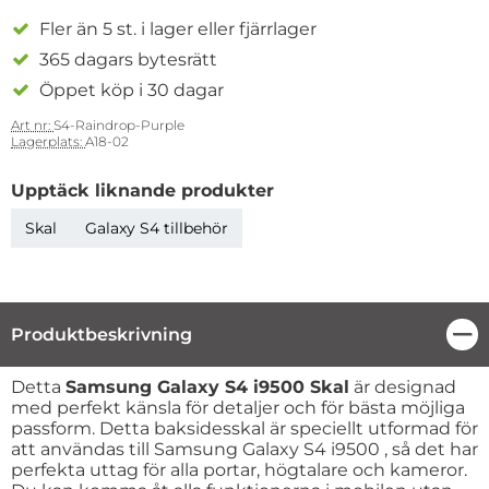
Fler än 5 st. i lager eller fjärrlager
365 dagars bytesrätt
Öppet köp i 30 dagar
Art nr:
S4-Raindrop-Purple
Lagerplats:
A18-02
Upptäck liknande produkter
Skal
Galaxy S4 tillbehör
Produktbeskrivning
Stä
Produktbeskrivning
Detta
Samsung Galaxy S4 i9500 Skal
är designad
med perfekt känsla för detaljer och för bästa möjliga
passform. Detta baksidesskal är speciellt utformad för
att användas till Samsung Galaxy S4 i9500 , så det har
perfekta uttag för alla portar, högtalare och kameror.