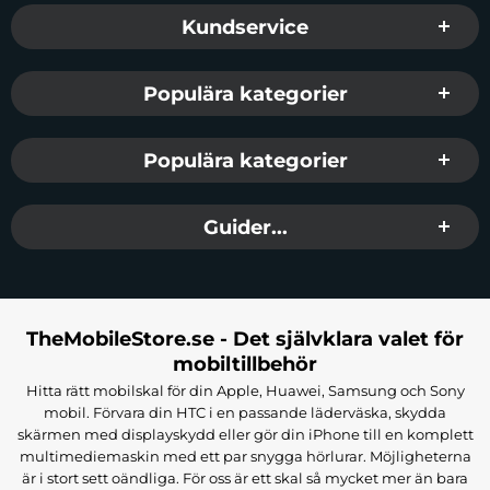
Sidfot Blandad info och länkar
Kundservice
Populära kategorier
Populära kategorier
Guider...
TheMobileStore.se - Det självklara valet för
mobiltillbehör
Hitta rätt mobilskal för din Apple, Huawei, Samsung och Sony
mobil. Förvara din HTC i en passande läderväska, skydda
skärmen med displayskydd eller gör din iPhone till en komplett
multimediemaskin med ett par snygga hörlurar. Möjligheterna
är i stort sett oändliga. För oss är ett skal så mycket mer än bara