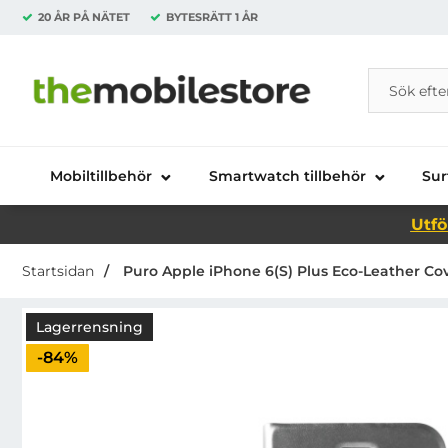
20 ÅR PÅ NÄTET
BYTESRÄTT
1 ÅR
Sök
Sök på Da
Startsidan för Danira Telecom AB
Mobiltillbehör
Smartwatch tillbehör
Sur
Utfö
Startsidan
Puro Apple iPhone 6(S) Plus Eco-Leather Cove
Lagerrensning
Priset är nedsatt med
-84%