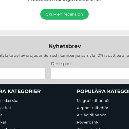
Skriv en recension
Nyhetsbrev
att få ta del av erbjudanden och kampanjer samt få 10% rabatt på all
Din e-post
RA KATEGORIER
POPULÄRA KATEGO
ro Max skal
Magsafe tillbehör
o skal
Airpods tillbehör
al
AirTag tillbehör
skal
Powerbank