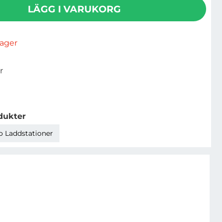
LÄGG I VARUKORG
rlager
r
dukter
o Laddstationer