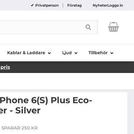
Privatperson
Företag
Nyheter
Logga in
Genomför sökni
Kablar & Laddare
Ljud
Tillbehör
spris
Phone 6(S) Plus Eco-
r - Silver
ro Apple iPhone 6(S) Plus Eco-Leather Cover - Silver
 SPARAR 250 KR
pris