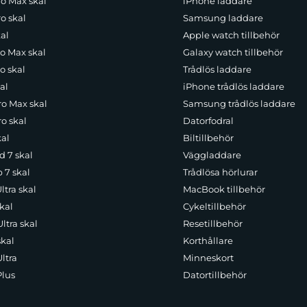
ro Max skal
iPhone laddare
o skal
Samsung laddare
al
Apple watch tillbehör
ro Max skal
Galaxy watch tillbehör
o skal
Trådlös laddare
al
iPhone trådlös laddare
ro Max skal
Samsung trådlös laddare
o skal
Datorfodral
kal
Biltillbehör
d 7 skal
Väggladdare
p 7 skal
Trådlösa hörlurar
ltra skal
MacBook tillbehör
kal
Cykeltillbehör
ltra skal
Resetillbehör
skal
Korthållare
ltra
Minneskort
Plus
Datortillbehör