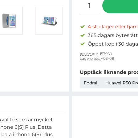
antal
4 st. i lager eller fjär
365 dagars bytesrätt
Öppet köp i 30 daga
Art nr:
Aur-157960
Lagerplats:
A03-08
Upptäck liknande pro
Fodral
Huawei P50 Pr
 kvalité som är mycket
iPhone 6(S) Plus. Detta
rbara iPhone 6(S) Plus