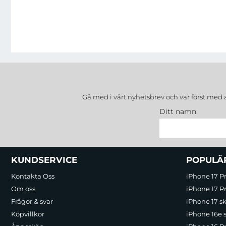
Gå med i vårt nyhetsbrev och var först med 
Ditt namn
Sidfot Blandad info och länkar
KUNDSERVICE
POPULÄ
Kontakta Oss
iPhone 17 P
Om oss
iPhone 17 Pr
Frågor & svar
iPhone 17 sk
Köpvillkor
iPhone 16e 