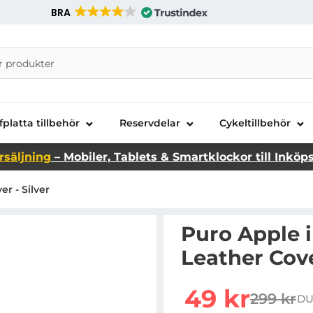
BRA
nira Telecom AB
fplatta tillbehör
Reservdelar
Cykeltillbehör
rsäljning
– Mobiler, Tablets & Smartklockor till Inköp
r - Silver
Puro Apple i
Leather Cove
Handla denna produkt Pu
rea pris
49 kr
299 kr
DU
tidigare 