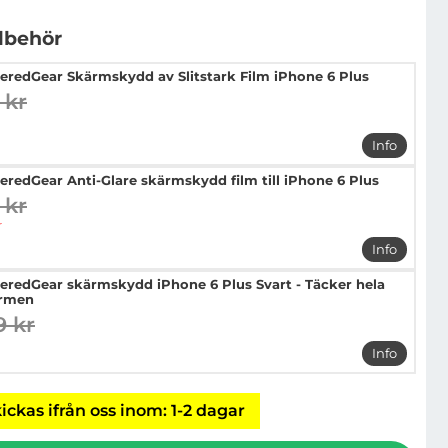
llbehör
eredGear Skärmskydd av Slitstark Film iPhone 6 Plus
 kr
digare pris
pris
Info
mer info 
eredGear Anti-Glare skärmskydd film till iPhone 6 Plus
 kr
digare pris
pris
r
Info
mer info 
eredGear skärmskydd iPhone 6 Plus Svart - Täcker hela
rmen
9 kr
digare pris
pris
Info
mer info 
ickas ifrån oss inom: 1-2 dagar