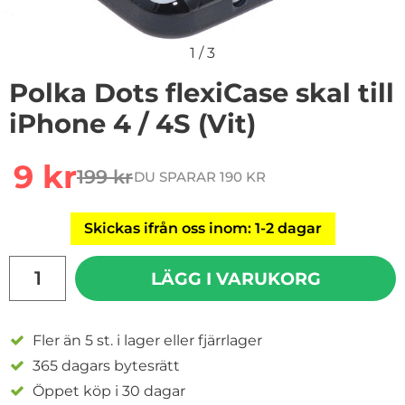
1
/
3
Polka Dots flexiCase skal till
iPhone 4 / 4S (Vit)
Handla denna produkt Polka Dots flexiCase skal till iPho
rea pris
9 kr
199 kr
DU SPARAR 190 KR
tidigare pris
Skickas ifrån oss inom: 1-2 dagar
antal
LÄGG I VARUKORG
Fler än 5 st. i lager eller fjärrlager
365 dagars bytesrätt
Öppet köp i 30 dagar