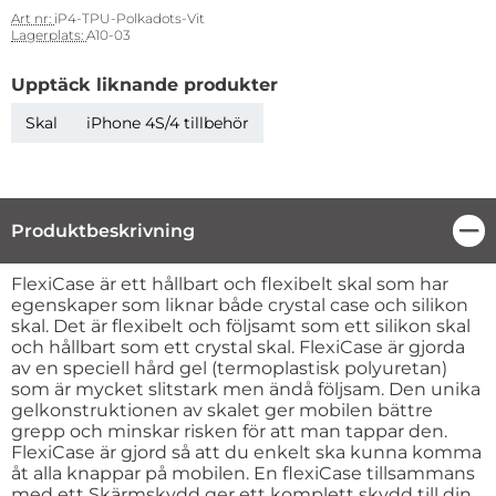
Art nr:
iP4-TPU-Polkadots-Vit
Lagerplats:
A10-03
Upptäck liknande produkter
Skal
iPhone 4S/4 tillbehör
Produktbeskrivning
Stä
Produktbeskrivning
FlexiCase är ett hållbart och flexibelt skal som har
egenskaper som liknar både crystal case och silikon
skal. Det är flexibelt och följsamt som ett silikon skal
och hållbart som ett crystal skal. FlexiCase är gjorda
av en speciell hård gel (termoplastisk polyuretan)
som är mycket slitstark men ändå följsam. Den unika
gelkonstruktionen av skalet ger mobilen bättre
grepp och minskar risken för att man tappar den.
FlexiCase är gjord så att du enkelt ska kunna komma
åt alla knappar på mobilen. En flexiCase tillsammans
med ett Skärmskydd ger ett komplett skydd till din