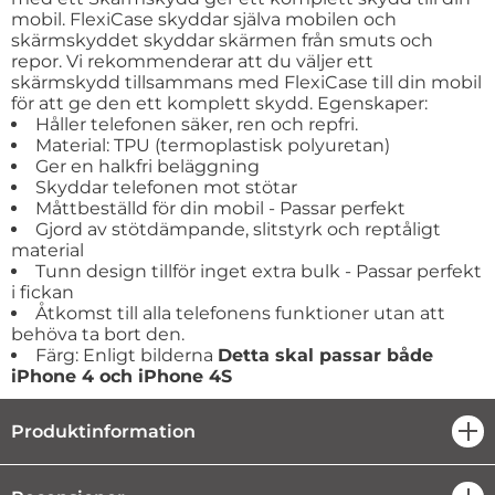
mobil. FlexiCase skyddar själva mobilen och
skärmskyddet skyddar skärmen från smuts och
repor. Vi rekommenderar att du väljer ett
skärmskydd tillsammans med FlexiCase till din mobil
för att ge den ett komplett skydd. Egenskaper:
Håller telefonen säker, ren och repfri.
Material: TPU (termoplastisk polyuretan)
Ger en halkfri beläggning
Skyddar telefonen mot stötar
Måttbeställd för din mobil - Passar perfekt
Gjord av stötdämpande, slitstyrk och reptåligt
material
Tunn design tillför inget extra bulk - Passar perfekt
i fickan
Åtkomst till alla telefonens funktioner utan att
behöva ta bort den.
Färg: Enligt bilderna
Detta skal passar både
iPhone 4 och iPhone 4S
Produktinformation
öpp