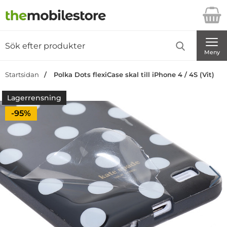
Startsidan för Danira Telecom AB
Sök
Sök på Danira Telecom AB
Genomför
Meny
Startsidan
Polka Dots flexiCase skal till iPhone 4 / 4S (Vit)
Lagerrensning
Priset är nedsatt med
-95%