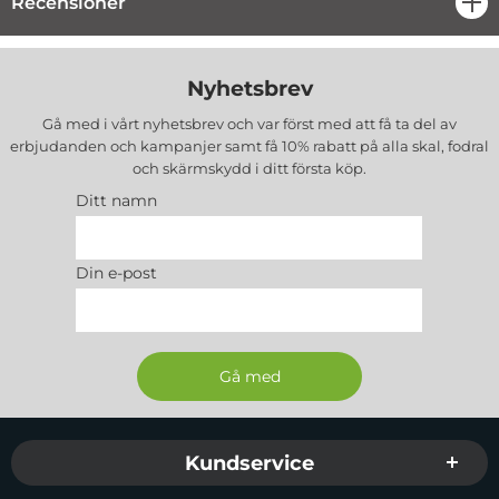
Recensioner
öpp
Nyhetsbrev
Gå med i vårt nyhetsbrev och var först med att få ta del av
erbjudanden och kampanjer samt få 10% rabatt på alla
skal, fodral
och skärmskydd
i ditt första köp.
Ditt namn
Din e-post
Sidfot Blandad info och länkar
Kundservice