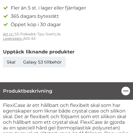
Fler än 5 st. i lager eller fjärrlager
365 dagars bytesrätt
Öppet köp i 30 dagar
Art nr:
S3-Polkadot-Tpu-SvartLila
Lagerplats:
A05-63
Upptäck liknande produkter
Skal
Galaxy S3 tillbehör
Produktbeskrivning
Stä
Produktbeskrivning
FlexiCase är ett hållbart och flexibelt skal som har
egenskaper som liknar både crystal case och silikon
skal. Det är flexibelt och följsamt som ett silikon skal
och hållbart som ett crystal skal. FlexiCase är gjorda
av en speciell hård gel (termoplastisk polyuretan)