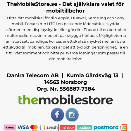
TheMobileStore.se - Det självklara valet för
mobiltillbehör
Hitta rätt mobilskal för din Apple, Huawei, Samsung och Sony
mobil. Förvara din HTC i en passande läderväska, skydda
skärmen med displayskydd eller gör din iPhone till en komplett
multimediemaskin med ett par snygga hörlurar. Möjligheterna
är i stort sett oändliga. För oss är ett skal så mycket mer än bara
ett skydd till mobilen, för oss är det attityd och personlighet. Ta en
titt i vårt sortiment och hitta prisvärda lösningar som passar till
din mobiltelefon!
Danira Telecom AB | Kumla Gårdsväg 13 |
14563 Norsborg
Org. Nr. 556887-7384