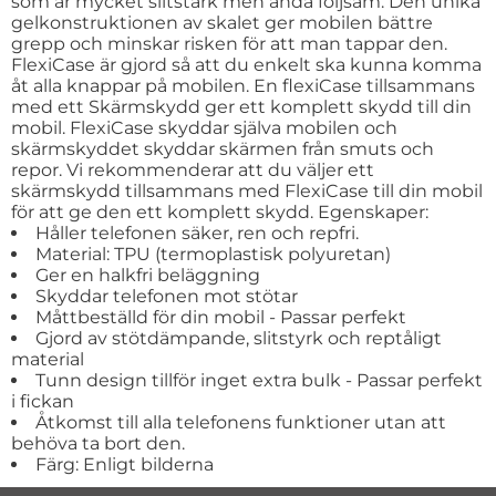
som är mycket slitstark men ändå följsam. Den unika
gelkonstruktionen av skalet ger mobilen bättre
grepp och minskar risken för att man tappar den.
FlexiCase är gjord så att du enkelt ska kunna komma
åt alla knappar på mobilen. En flexiCase tillsammans
med ett Skärmskydd ger ett komplett skydd till din
mobil. FlexiCase skyddar själva mobilen och
skärmskyddet skyddar skärmen från smuts och
repor. Vi rekommenderar att du väljer ett
skärmskydd tillsammans med FlexiCase till din mobil
för att ge den ett komplett skydd. Egenskaper:
Håller telefonen säker, ren och repfri.
Material: TPU (termoplastisk polyuretan)
Ger en halkfri beläggning
Skyddar telefonen mot stötar
Måttbeställd för din mobil - Passar perfekt
Gjord av stötdämpande, slitstyrk och reptåligt
material
Tunn design tillför inget extra bulk - Passar perfekt
i fickan
Åtkomst till alla telefonens funktioner utan att
behöva ta bort den.
Färg: Enligt bilderna