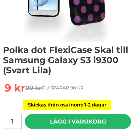
Polka dot FlexiCase Skal till
Samsung Galaxy S3 i9300
(Svart Lila)
Handla denna produkt Polka dot FlexiCase Skal till Sam
rea pris
9 kr
99 kr
DU SPARAR 90 KR
tidigare pris
Skickas ifrån oss inom: 1-2 dagar
antal
LÄGG I VARUKORG