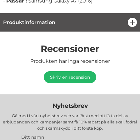
-
Passar :
Samsung Galaxy A7 (2016)
Produktinformation
öpp
Recensioner
Produkten har inga recensioner
Skriv en recension
Nyhetsbrev
Gå med i vårt nyhetsbrev och var först med att få ta del av
erbjudanden och kampanjer samt få 10% rabatt på alla
skal, fodral
och skärmskydd
i ditt första köp.
Ditt namn