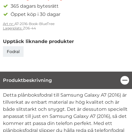
365 dagars bytesrätt
Öppet köp i 30 dagar
Art nr:
A7-2016-Book-BlueTree
Lagerplats:
Z06-44
Upptäck liknande produkter
Fodral
Produktbeskrivning
Stä
Produktbeskrivning
Detta plånboksfodral till Samsung Galaxy A7 (2016) är
tillverkat av enbart material av hög kvalitet och är
både slitstarkt och snyggt. Det är dessutom speciellt
anpassat till just en Samsung Galaxy A7 (2016), så det
kommer att passa din telefon perfekt. Med ett
plånboksfodral slipper du hålla reda på telefonfodral