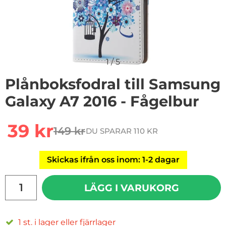
1
/
5
Plånboksfodral till Samsung
Galaxy A7 2016 - Fågelbur
Handla denna produkt Plånboksfodral till Samsung Gal
rea pris
39 kr
149 kr
DU SPARAR 110 KR
tidigare pris
Skickas ifrån oss inom: 1-2 dagar
antal
LÄGG I VARUKORG
1 st. i lager eller fjärrlager