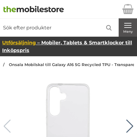
Startsidan för Danira Telecom AB
Sök
Sök på Danira Telecom AB
Genomför
Meny
Utförsäljning
– Mobiler, Tablets & Smartklockor till
Inköpspris
Onsala Mobilskal till Galaxy A16 5G Recycled TPU - Transpare