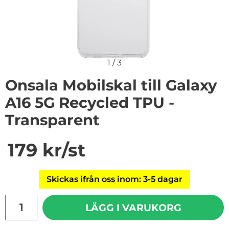
1
/
3
Onsala Mobilskal till Galaxy
A16 5G Recycled TPU -
Transparent
Handla denna produkt Onsala Mobilskal till Galaxy A16
pris
179 kr
/st
Skickas ifrån oss inom: 3-5 dagar
antal
LÄGG I VARUKORG