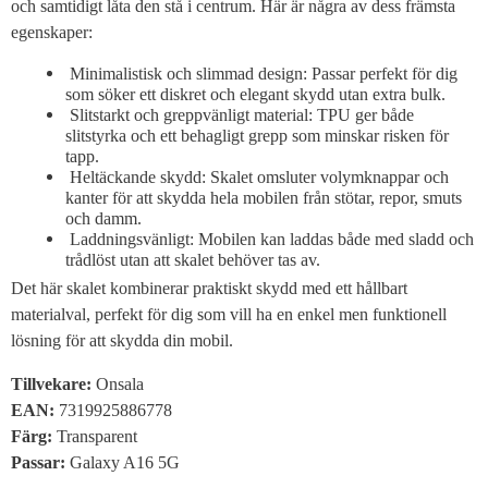
och samtidigt låta den stå i centrum. Här är några av dess främsta
egenskaper:
Minimalistisk och slimmad design: Passar perfekt för dig
som söker ett diskret och elegant skydd utan extra bulk.
Slitstarkt och greppvänligt material: TPU ger både
slitstyrka och ett behagligt grepp som minskar risken för
tapp.
Heltäckande skydd: Skalet omsluter volymknappar och
kanter för att skydda hela mobilen från stötar, repor, smuts
och damm.
Laddningsvänligt: Mobilen kan laddas både med sladd och
trådlöst utan att skalet behöver tas av.
Det här skalet kombinerar praktiskt skydd med ett hållbart
materialval, perfekt för dig som vill ha en enkel men funktionell
lösning för att skydda din mobil.
Tillvekare:
Onsala
EAN:
7319925886778
Färg
:
Transparent
Passar
:
Galaxy A16 5G