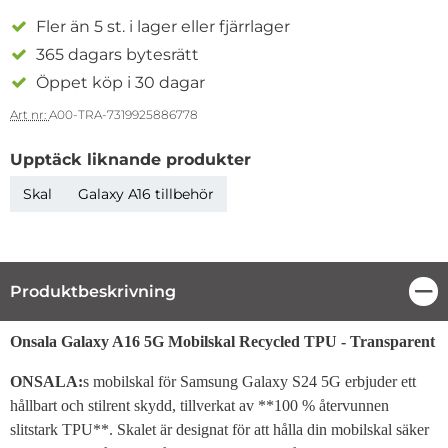
Fler än 5 st. i lager eller fjärrlager
365 dagars bytesrätt
Öppet köp i 30 dagar
Art nr:
A00-TRA-7319925886778
Upptäck liknande produkter
Skal
Galaxy A16 tillbehör
Produktbeskrivning
Stä
Produktbeskrivning
Onsala Galaxy A16 5G Mobilskal Recycled TPU - Transparent
ONSALA:
s mobilskal för Samsung Galaxy S24 5G erbjuder ett
hållbart och stilrent skydd, tillverkat av **100 % återvunnen
slitstark TPU**. Skalet är designat för att hålla din mobilskal säker