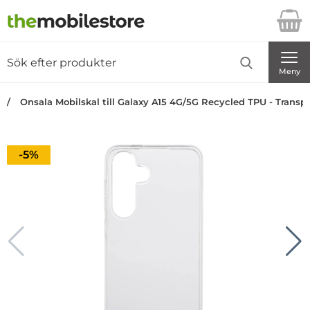
Startsidan för Danira Telecom AB
Sök
Sök på Danira Telecom AB
Genomför
Meny
Onsala Mobilskal till Galaxy A15 4G/5G Recycled TPU - Transp
Priset är nedsatt med
-5%