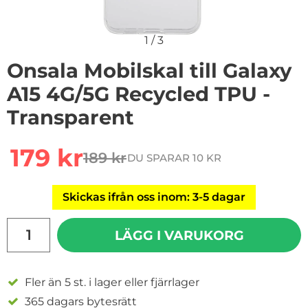
1
/
3
Onsala Mobilskal till Galaxy
A15 4G/5G Recycled TPU -
Transparent
Handla denna produkt Onsala Mobilskal till Galaxy A15
rea pris
179 kr
189 kr
DU SPARAR 10 KR
tidigare pris
Skickas ifrån oss inom: 3-5 dagar
antal
LÄGG I VARUKORG
Fler än 5 st. i lager eller fjärrlager
365 dagars bytesrätt