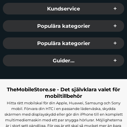
Sidfot Blandad info och länkar
Kundservice
Populära kategorier
Populära kategorier
Guider...
TheMobileStore.se - Det självklara valet för
mobiltillbehör
Hitta rätt mobilskal för din Apple, Huawei, Samsung och Sony
mobil. Förvara din HTC i en passande läderväska, skydda
skärmen med displayskydd eller gör din iPhone till en komplett
multimediemaskin med ett par snygga hörlurar. Möjligheterna
är i stort sett oändliga. För oss är ett skal så mycket mer än bara