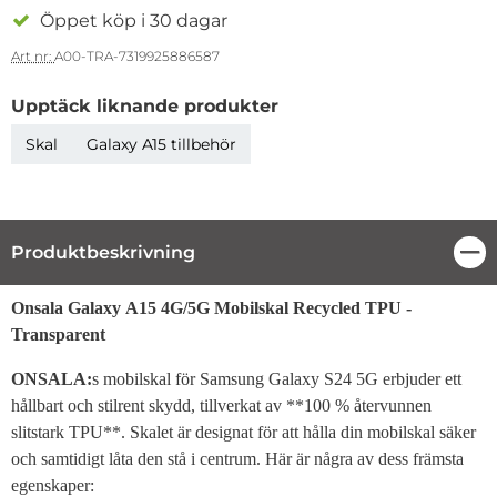
Öppet köp i 30 dagar
Art nr:
A00-TRA-7319925886587
Upptäck liknande produkter
Skal
Galaxy A15 tillbehör
Produktbeskrivning
Stä
Produktbeskrivning
Onsala Galaxy A15 4G/5G Mobilskal Recycled TPU -
Transparent
ONSALA:
s mobilskal för Samsung Galaxy S24 5G erbjuder ett
hållbart och stilrent skydd, tillverkat av **100 % återvunnen
slitstark TPU**. Skalet är designat för att hålla din mobilskal säker
och samtidigt låta den stå i centrum. Här är några av dess främsta
egenskaper: