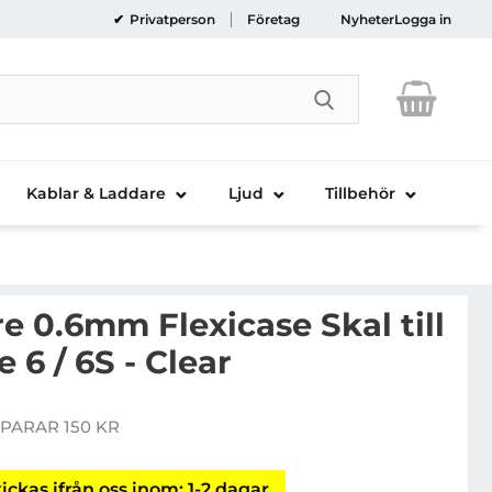
Privatperson
Företag
Nyheter
Logga in
Genomför sökni
Kablar & Laddare
Ljud
Tillbehör
re 0.6mm Flexicase Skal till
 6 / 6S - Clear
llkin Nature 0.6mm Flexicase Skal till Apple iPhone 6 / 
PARAR 150 KR
ris
ickas ifrån oss inom: 1-2 dagar