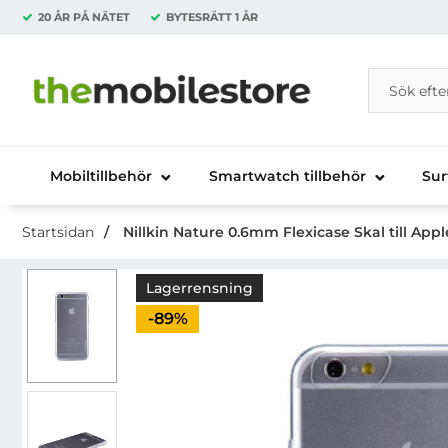
20 ÅR PÅ NÄTET
BYTESRÄTT
1 ÅR
Sök
Sök på Da
Startsidan för Danira Telecom AB
Mobiltillbehör
Smartwatch tillbehör
Sur
Startsidan
Nillkin Nature 0.6mm Flexicase Skal till Apple
Lagerrensning
Priset är nedsatt med
-89%