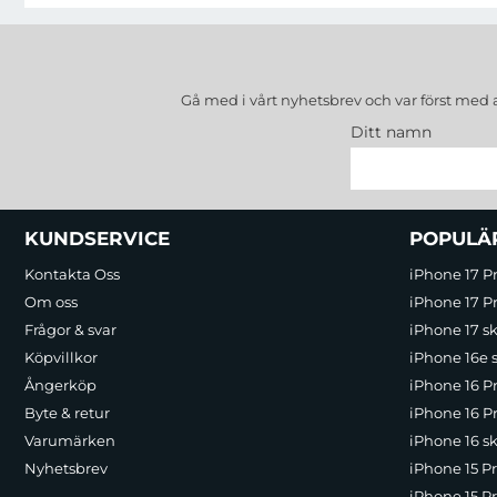
Gå med i vårt nyhetsbrev och var först med 
Ditt namn
Sidfot Blandad info och länkar
KUNDSERVICE
POPULÄ
Kontakta Oss
iPhone 17 P
Om oss
iPhone 17 Pr
Frågor & svar
iPhone 17 sk
Köpvillkor
iPhone 16e 
Ångerköp
iPhone 16 P
Byte & retur
iPhone 16 Pr
Varumärken
iPhone 16 sk
Nyhetsbrev
iPhone 15 P
iPhone 15 Pr