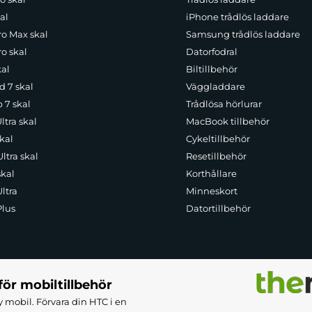
al
iPhone trådlös laddare
ro Max skal
Samsung trådlös laddare
o skal
Datorfodral
kal
Biltillbehör
d 7 skal
Väggladdare
p 7 skal
Trådlösa hörlurar
ltra skal
MacBook tillbehör
kal
Cykeltillbehör
ltra skal
Resetillbehör
skal
Korthållare
ltra
Minneskort
Plus
Datortillbehör
för mobiltillbehör
 mobil. Förvara din HTC i en