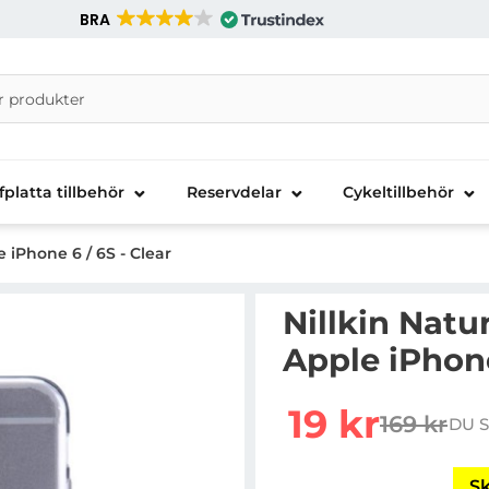
BRA
nira Telecom AB
fplatta tillbehör
Reservdelar
Cykeltillbehör
 iPhone 6 / 6S - Clear
Nillkin Natu
Apple iPhone
Handla denna produkt Ni
rea pris
19 kr
169 kr
DU S
tidigare p
Sk