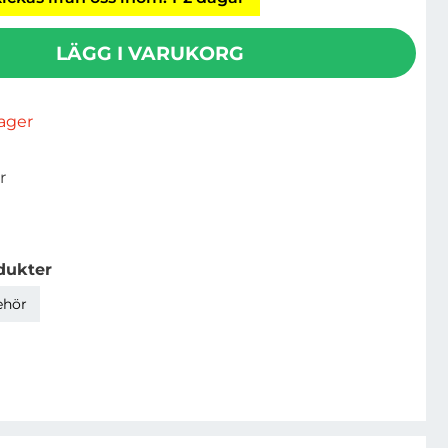
LÄGG I VARUKORG
rlager
r
dukter
ehör