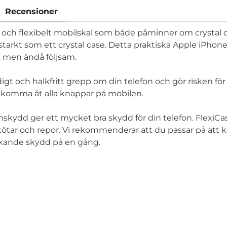
Recensioner
art och flexibelt mobilskal som både påminner om crystal c
starkt som ett crystal case. Detta praktiska Apple iPhone 6
k men ändå följsam.
igt och halkfritt grepp om din telefon och gör risken fö
a komma åt alla knappar på mobilen.
kydd ger ett mycket bra skydd för din telefon. FlexiCa
ötar och repor. Vi rekommenderar att du passar på att 
täckande skydd på en gång.