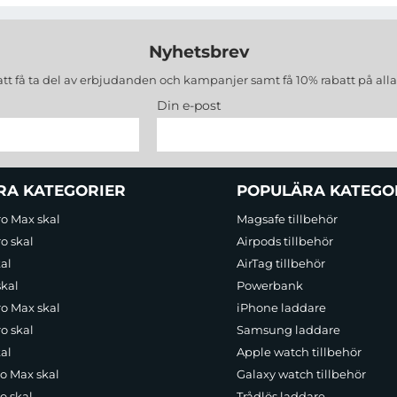
Nyhetsbrev
att få ta del av erbjudanden och kampanjer samt få 10% rabatt på all
Din e-post
RA KATEGORIER
POPULÄRA KATEGO
ro Max skal
Magsafe tillbehör
o skal
Airpods tillbehör
al
AirTag tillbehör
skal
Powerbank
ro Max skal
iPhone laddare
o skal
Samsung laddare
al
Apple watch tillbehör
ro Max skal
Galaxy watch tillbehör
o skal
Trådlös laddare