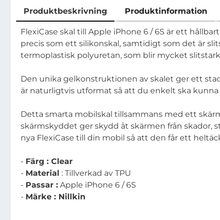
Produktbeskrivning
Produktinformation
Produktbeskrivning
FlexiCase skal till Apple iPhone 6 / 6S är ett hållb
precis som ett silikonskal, samtidigt som det är slit
termoplastisk polyuretan, som blir mycket slitstar
Den unika gelkonstruktionen av skalet ger ett stad
är naturligtvis utformat så att du enkelt ska kunn
Detta smarta mobilskal tillsammans med ett skärms
skärmskyddet ger skydd åt skärmen från skador, st
nya FlexiCase till din mobil så att den får ett hel
-
Färg : Clear
-
Material
: Tillverkad av TPU
-
Passar :
Apple iPhone 6 / 6S
-
Märke : Nillkin