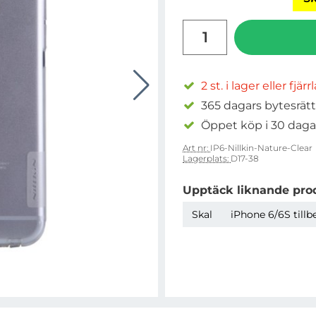
antal
2 st. i lager eller fjär
365 dagars bytesrätt
Öppet köp i 30 daga
Art nr:
IP6-Nillkin-Nature-Clear
Lagerplats:
D17-38
Upptäck liknande pro
Skal
iPhone 6/6S tillb