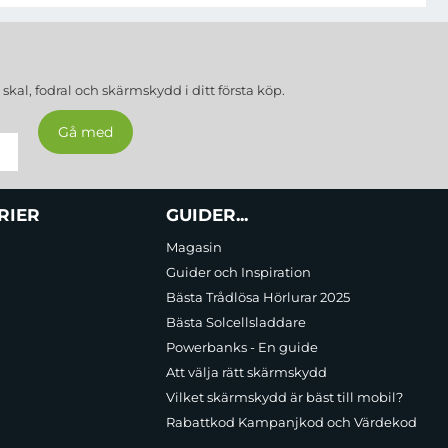
a
skal, fodral och skärmskydd
i ditt första köp.
RIER
GUIDER...
Magasin
Guider och Inspiration
Bästa Trådlösa Hörlurar 2025
Bästa Solcellsladdare
Powerbanks - En guide
Att välja rätt skärmskydd
Vilket skärmskydd är bäst till mobil?
Rabattkod Kampanjkod och Värdekod