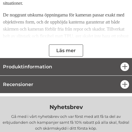
situationer.
De noggrant utskurna öppningarna för kameran passar exakt med
objektivens form, och de upphöjda kanterna garanterar att både
skärmen och kameran förblir fria från repor och skador. Tillverkat
helt av slitstark och flexibel matt TPU, ger skalet inte bara ett robust
skydd utan gör det också enkelt att sätta på och ta av din mobil utan
problem.
Läs mer
Det hållbara materialet är dessutom perfekt för präglingar och
Produktinformation
öpp
mönster, vilket gör att skalet enkelt kan anpassas efter dina
preferenser. RIM TPU-skalet finns tillgängligt i flera olika färger, så
du kan hitta den perfekta matchen för din stil.
Recensioner
öpp
Specifikation:
Funktioner:
Upphöjda kanter, kameraskydd, stötskydd
Nyhetsbrev
Material:
TPU (termoplastisk polyuretan)
Gå med i vårt nyhetsbrev och var först med att få ta del av
Yta:
Matt finish
erbjudanden och kampanjer samt få 10% rabatt på alla
skal, fodral
EAN
: 5907457778313
och skärmskydd
i ditt första köp.