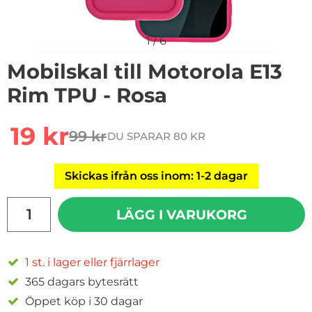
1
/
6
Mobilskal till Motorola E13
Rim TPU - Rosa
Handla denna produkt Mobilskal till Motorola E13 Rim 
rea pris
19 kr
99 kr
DU SPARAR 80 KR
tidigare pris
Skickas ifrån oss inom: 1-2 dagar
antal
LÄGG I VARUKORG
1 st. i lager eller fjärrlager
365 dagars bytesrätt
Öppet köp i 30 dagar