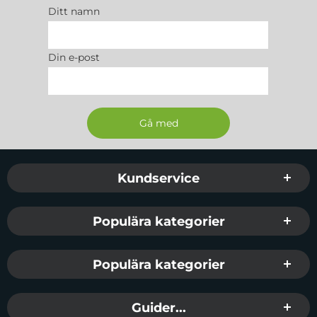
Färg
: Rosa
Ditt namn
Passar
:
Motorola E13
Din e-post
Sidfot Blandad info och länkar
Kundservice
Populära kategorier
Populära kategorier
Guider...