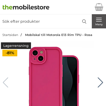
Startsidan för Danira Telecom AB
Sök
Sök på Danira Telecom AB
Genomför
Meny
Startsidan
Mobilskal till Motorola E13 Rim TPU - Rosa
Lagerrensning
Priset är nedsatt med
-81%