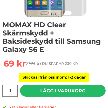
1
/
6
MOMAX HD Clear
Skärmskydd +
Baksideskydd till Samsung
Galaxy S6 E
rea pris
69 kr
299 kr
DU SPARAR 230 KR
tidigare pris
Skickas ifrån oss inom: 1-2 dagar
antal
LÄGG I VARUKORG
3 st. i lager eller fjärrlager