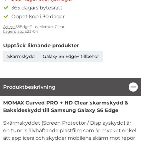
365 dagars bytesrätt
Öppet köp i 30 dagar
Art nr:
S6EdgePlus-Momax-Clear
Lagerplats:
E23-04
Upptäck liknande produkter
Skärmskydd
Galaxy S6 Edge+ tillbehör
Produktbeskrivning
Stä
Produktbeskrivning
MOMAX Curved PRO + HD Clear skärmskydd &
Baksideskydd till Samsung Galaxy S6 Edge
Skärmskyddet (Screen Protector / Displayskydd) är
en tunn självhäftande plastfilm som är mycket enkel
att applicera och skyddar mobilens skärm mot repor