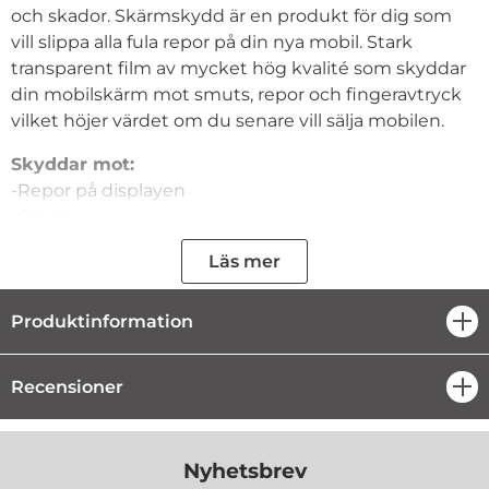
och skador. Skärmskydd är en produkt för dig som
vill slippa alla fula repor på din nya mobil. Stark
transparent film av mycket hög kvalité som skyddar
din mobilskärm mot smuts, repor och fingeravtryck
vilket höjer värdet om du senare vill sälja mobilen.
Skyddar mot:
-Repor på displayen
-Smuts
- Fingeravtryck
Läs mer
- Enkel att applicera
Back Protector till din Sony Xperia Z Ultra Stark
Produktinformation
öpp
transparent film av mycket hög kvalité som skyddar
baksidan av din Sony Xperia Z Ultra mot smuts, repor
Recensioner
öpp
och fingeravtryck vilket höjer värdet om du senare
vill sälja mobilen. Skyddet skyddar mot fula repor och
befintliga smårepor kommer att bli mindre synliga
Nyhetsbrev
med detta skydd.