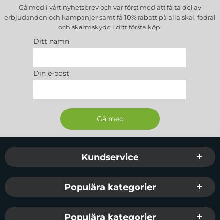
Gå med i vårt nyhetsbrev och var först med att få ta del av
Passar:
erbjudanden och kampanjer samt få 10% rabatt på alla
skal, fodral
Samsung Galaxy S6 Edge Plus
och skärmskydd
i ditt första köp.
Ditt namn
Märke:
MOMAX
Paketet innehåller:
Din e-post
1 x MOMAX Curved PRO+ HD Clear Screen
Protector for Samsung Galaxy S6 edge Plus
G928
1 x Back Cover Film
Sidfot Blandad info och länkar
Kundservice
Populära kategorier
Populära kategorier