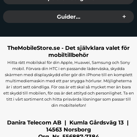
Guider...
TheMobileStore.se - Det självklara valet för
mobiltillbehör
Hitta rätt mobilskal för din Apple, Huawei, Samsung och Sony
mobil. Förvara din HTC i en passande läderväska, skydda
skärmen med displayskydd eller gör din iPhone till en komplett
multimediemaskin med ett par snygga hörlurar. Möjligheterna
är i stort sett oändliga. För oss är ett skal så mycket mer än bara
ett skydd till mobilen, för oss är det attityd och personlighet. Ta en
titt i vårt sortiment och hitta prisvärda lösningar som passar till
din mobiltelefon!
Danira Telecom AB | Kumla Gårdsväg 13 |
14563 Norsborg
Org. Nr. 556887-7384