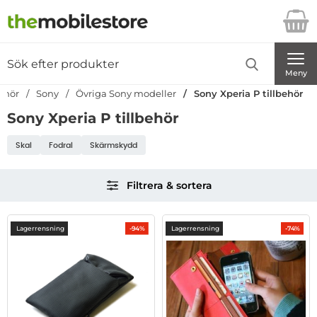
Startsidan för Danira Telecom AB
Sök
Sök på Danira Telecom AB
Genomför
Meny
behör
Sony
Övriga Sony modeller
Sony Xperia P tillbehör
Sony Xperia P tillbehör
Underkategorier
Skal
Fodral
Skärmskydd
Hoppa
Filtrera & sortera
över
filtersektionen
Filtrera & sortera
produktlista
Lagerrensning
Lagerrensning
-94%
-74%