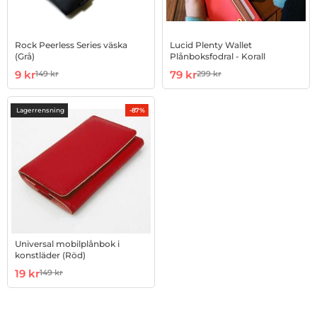
Rock Peerless Series väska
Lucid Plenty Wallet
(Grå)
Plånboksfodral - Korall
Art. nr 7508
rea pris
Art. nr 4105596
rea pris
9 kr
79 kr
149 kr
299 kr
tidigare pris
tidigare pris
Lagerrensning
-87%
Universal mobilplånbok i
konstläder (Röd)
Art. nr 10013467
rea pris
19 kr
149 kr
tidigare pris