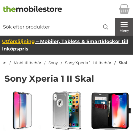
Startsidan för Danira Telecom AB
Sök
Sök på Danira Telecom AB
Genomför
Meny
Utförsäljning
– Mobiler, Tablets & Smartklockor till
Inköpspris
idan
Mobiltillbehör
Sony
Sony Xperia 1 II tillbehör
Skal
Sony Xperia 1 II Skal
Underkategorier