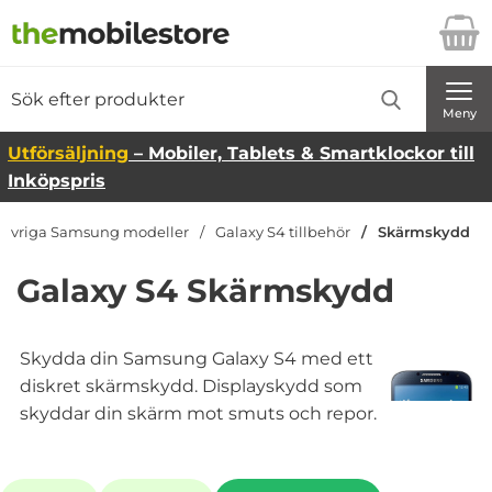
Startsidan för Danira Telecom AB
Sök
Sök på Danira Telecom AB
Genomför
Meny
Utförsäljning
– Mobiler, Tablets & Smartklockor till
Inköpspris
Övriga Samsung modeller
Galaxy S4 tillbehör
Skärmskydd
Galaxy S4 Skärmskydd
Skydda din Samsung Galaxy S4 med ett
diskret skärmskydd. Displayskydd som
skyddar din skärm mot smuts och repor.
Underkategorier