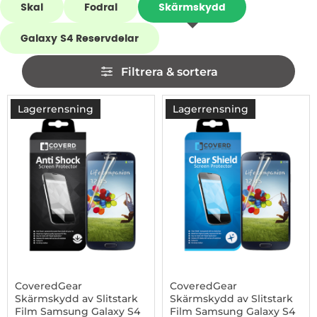
Skal
Fodral
Skärmskydd
Galaxy S4 Reservdelar
Hoppa
Filtrera & sortera
över
filtersektionen
Filtrera & sortera
produktlista
Lagerrensning
Lagerrensning
-95%
CoveredGear
CoveredGear
Skärmskydd av Slitstark
Skärmskydd av Slitstark
Film Samsung Galaxy S4
Film Samsung Galaxy S4