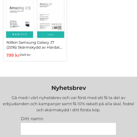
Nillkin Samsung Galaxy J7
(2016) Skärmskydd av Härdat
Glas Nillkin
Art. nr 1002900519
rea pris
199 kr
249 kr
tidigare pris
Nyhetsbrev
Gå med i vårt nyhetsbrev och var först med att få ta del av
erbjudanden och kampanjer samt få 10% rabatt på alla
skal, fodral
och skärmskydd
i ditt första köp.
Ditt namn