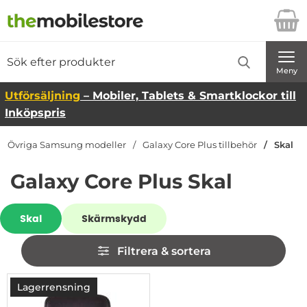
Startsidan för Danira Telecom AB
Sök
Sök på Danira Telecom AB
Genomför
Meny
Utförsäljning
– Mobiler, Tablets & Smartklockor till
Inköpspris
Övriga Samsung modeller
Galaxy Core Plus tillbehör
Skal
Galaxy Core Plus Skal
Underkategorier
Skal
Skärmskydd
Hoppa
Filtrera & sortera
över
filtersektionen
Filtrera & sortera
produktlista
Lagerrensning
-90%