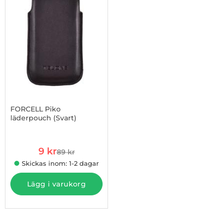
FORCELL Piko
läderpouch (Svart)
Art. nr 12215
rea pris
9 kr
89 kr
tidigare pris
Skickas inom: 1-2 dagar
Lägg i varukorg