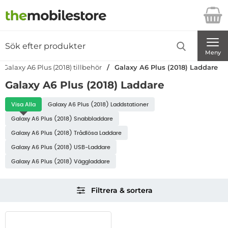
Startsidan för Danira Telecom AB
Sök
Sök på Danira Telecom AB
Genomför
Meny
Galaxy A6 Plus (2018) tillbehör
Galaxy A6 Plus (2018) Laddare
Galaxy A6 Plus (2018) Laddare
Underkategorier
Visa Alla
Galaxy A6 Plus (2018) Laddstationer
Galaxy A6 Plus (2018) Laddare
Galaxy A6 Plus (2018) Snabbladdare
Galaxy A6 Plus (2018) Trådlösa Laddare
Galaxy A6 Plus (2018) USB-Laddare
Galaxy A6 Plus (2018) Väggladdare
Hoppa
Filtrera & sortera
över
filtersektionen
Filtrera & sortera
produktlista