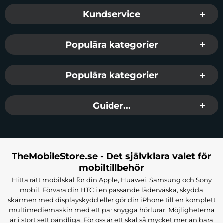
Sidfot Blandad info och länkar
Kundservice
Populära kategorier
Populära kategorier
Guider...
TheMobileStore.se - Det självklara valet för
mobiltillbehör
Hitta rätt mobilskal för din Apple, Huawei, Samsung och Sony
mobil. Förvara din HTC i en passande läderväska, skydda
skärmen med displayskydd eller gör din iPhone till en komplett
multimediemaskin med ett par snygga hörlurar. Möjligheterna
är i stort sett oändliga. För oss är ett skal så mycket mer än bara