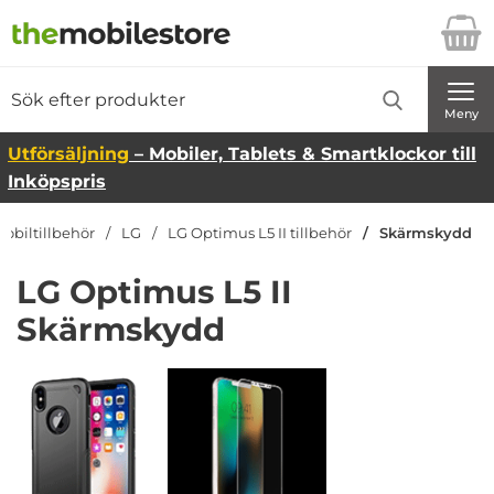
Startsidan för Danira Telecom AB
Sök
Sök på Danira Telecom AB
Genomför
Meny
Utförsäljning
– Mobiler, Tablets & Smartklockor till
Inköpspris
obiltillbehör
LG
LG Optimus L5 II tillbehör
Skärmskydd
LG Optimus L5 II
Skärmskydd
Underkategorier