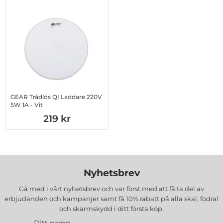
produktlista
GEAR Trådlös QI Laddare 220V
5W 1A - Vit
Art. nr 1002763453
219 kr
Nyhetsbrev
Gå med i vårt nyhetsbrev och var först med att få ta del av
erbjudanden och kampanjer samt få 10% rabatt på alla
skal, fodral
och skärmskydd
i ditt första köp.