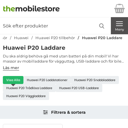
Startsidan för Danira Telecom AB
Sök
Sök på Danira Telecom AB
Genomför
Meny
ehör
Huawei
Huawei P20 tillbehör
Huawei P20 Laddare
Huawei P20 Laddare
Du ska aldrig behöva gå med utan batteri på din mobil! Vi har
massor av mobilladdare för vägguttag, USB-laddare och för bilen.
Mobilladdaren är det mest vitala tillbehöret till din mobil, och
Läs mer
kanske även det tillbehöret du använder flitigast? Det är bra att
Underkategorier
ha flera mobilladdare - en på arbetsplatsen, en i hemmet och en i
Visa Alla
Huawei P20 Laddstationer
Huawei P20 Snabbladdare
sommarstugan, därför tycker vi det är viktigt att ha prisvärda
Huawei P20 Laddare
mobilladdare med hög kvalitet. Men en mobilladdare behöver
Huawei P20 Trådlösa Laddare
Huawei P20 USB-Laddare
inte bara vara praktiskt, den kan vara trevligare än det! Vi har
Huawei P20 Väggladdare
mängder med mobilladdare i olika nyanser, former och
utföranden till din mobil.
Hoppa
Filtrera & sortera
över
filtersektionen
Filtrera & sortera