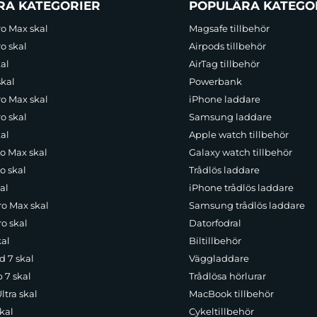
RA KATEGORIER
POPULÄRA KATEGO
ro Max skal
Magsafe tillbehör
o skal
Airpods tillbehör
al
AirTag tillbehör
skal
Powerbank
ro Max skal
iPhone laddare
o skal
Samsung laddare
al
Apple watch tillbehör
ro Max skal
Galaxy watch tillbehör
o skal
Trådlös laddare
al
iPhone trådlös laddare
ro Max skal
Samsung trådlös laddare
o skal
Datorfodral
kal
Biltillbehör
d 7 skal
Väggladdare
p 7 skal
Trådlösa hörlurar
ltra skal
MacBook tillbehör
kal
Cykeltillbehör