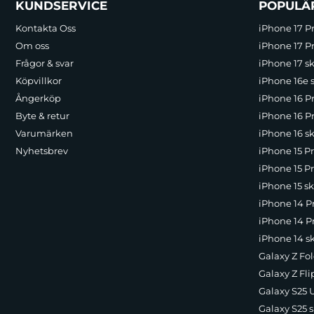
Sidfot Blandad info och länkar
KUNDSERVICE
POPULÄ
Kontakta Oss
iPhone 17 P
Om oss
iPhone 17 Pr
Frågor & svar
iPhone 17 sk
Köpvillkor
iPhone 16e 
Ångerköp
iPhone 16 P
Byte & retur
iPhone 16 Pr
Varumärken
iPhone 16 sk
Nyhetsbrev
iPhone 15 P
iPhone 15 Pr
iPhone 15 sk
iPhone 14 P
iPhone 14 Pr
iPhone 14 s
Galaxy Z Fol
Galaxy Z Fli
Galaxy S25 U
Galaxy S25 s