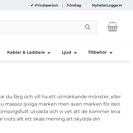
Privatperson
Företag
Nyheter
Logga in
Genomför sökni
Kablar & Laddare
Ljud
Tillbehör
lar du färg och vill ha ett utmärkande mönster, eller
ner du massor lyxiga märken men även märken för den
r omsorgsfullt utvalda och vi vet att de kommer leva
är trots allt ett skals mening att skydda din