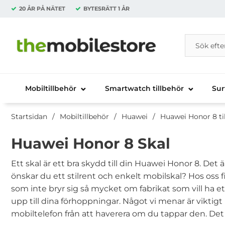
20 ÅR PÅ NÄTET
BYTESRÄTT
1 ÅR
Sök
Sök på Da
Startsidan för Danira Telecom AB
Mobiltillbehör
Smartwatch tillbehör
Sur
Startsidan
Mobiltillbehör
Huawei
Huawei Honor 8 ti
Huawei Honor 8 Skal
Ett skal är ett bra skydd till din Huawei Honor 8. Det 
önskar du ett stilrent och enkelt mobilskal? Hos oss
som inte bryr sig så mycket om fabrikat som vill ha e
upp till dina förhoppningar. Något vi menar är viktigt m
mobiltelefon från att haverera om du tappar den. Det är 