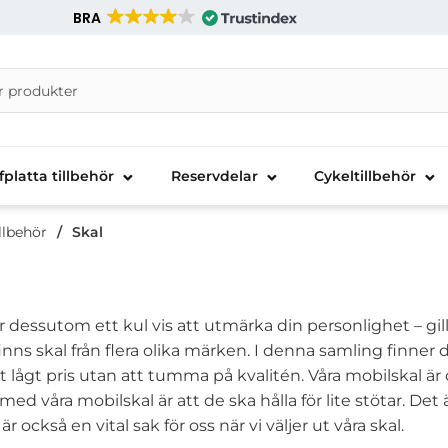
BRA
nira Telecom AB
fplatta tillbehör
Reservdelar
Cykeltillbehör
llbehör
Skal
är dessutom ett kul vis att utmärka din personlighet – gil
 finns skal från flera olika märken. I denna samling fin
tt lågt pris utan att tumma på kvalitén. Våra mobilskal ä
ed våra mobilskal är att de ska hålla för lite stötar. Det 
också en vital sak för oss när vi väljer ut våra skal.