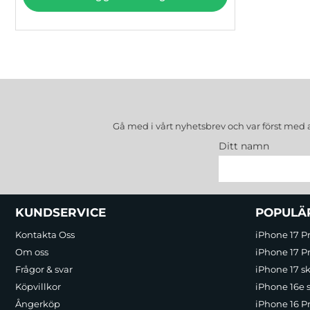
Gå med i vårt nyhetsbrev och var först med 
Ditt namn
Sidfot Blandad info och länkar
KUNDSERVICE
POPULÄ
Kontakta Oss
iPhone 17 P
Om oss
iPhone 17 Pr
Frågor & svar
iPhone 17 sk
Köpvillkor
iPhone 16e 
Ångerköp
iPhone 16 P