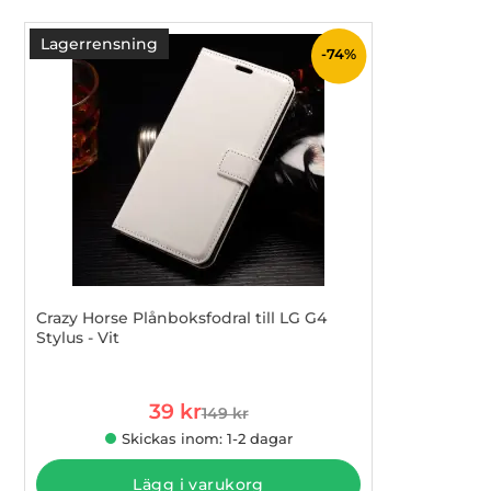
produktlista
Lagerrensning
-74%
Crazy Horse Plånboksfodral till LG G4
Stylus - Vit
Art. nr 4128630
rea pris
39 kr
149 kr
tidigare pris
Skickas inom: 1-2 dagar
Lägg i varukorg