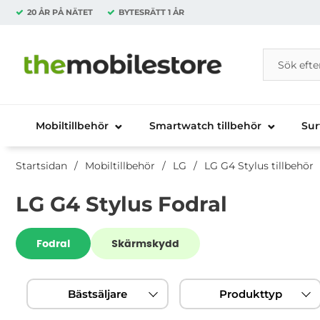
20 ÅR PÅ NÄTET
BYTESRÄTT
1 ÅR
Sök
Sök på Da
Startsidan för Danira Telecom AB
Mobiltillbehör
Smartwatch tillbehör
Sur
Startsidan
Mobiltillbehör
LG
LG G4 Stylus tillbehör
LG G4 Stylus Fodral
Underkategorier
Fodral
Skärmskydd
Hoppa
Filtrera & sortera
över
Bästsäljare
Produkttyp
filtersektionen