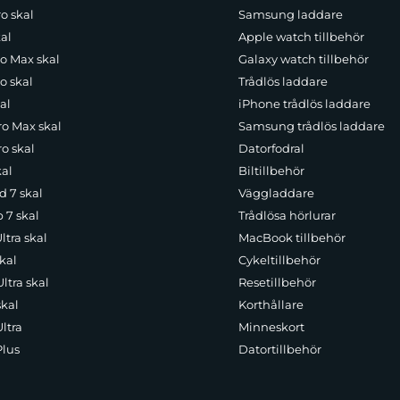
o skal
Samsung laddare
al
Apple watch tillbehör
ro Max skal
Galaxy watch tillbehör
o skal
Trådlös laddare
al
iPhone trådlös laddare
ro Max skal
Samsung trådlös laddare
o skal
Datorfodral
kal
Biltillbehör
d 7 skal
Väggladdare
p 7 skal
Trådlösa hörlurar
ltra skal
MacBook tillbehör
kal
Cykeltillbehör
ltra skal
Resetillbehör
skal
Korthållare
ltra
Minneskort
Plus
Datortillbehör