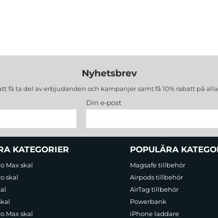
Nyhetsbrev
att få ta del av erbjudanden och kampanjer samt få 10% rabatt på all
Din e-post
RA KATEGORIER
POPULÄRA KATEGO
ro Max skal
Magsafe tillbehör
o skal
Airpods tillbehör
al
AirTag tillbehör
skal
Powerbank
ro Max skal
iPhone laddare