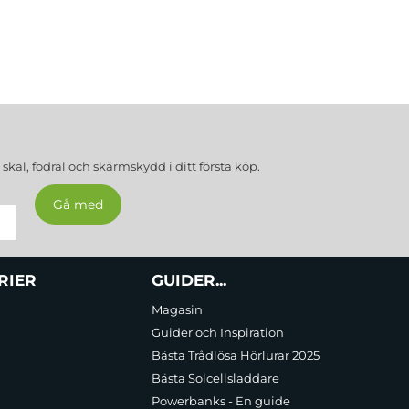
a
skal, fodral och skärmskydd
i ditt första köp.
RIER
GUIDER...
Magasin
Guider och Inspiration
Bästa Trådlösa Hörlurar 2025
Bästa Solcellsladdare
Powerbanks - En guide