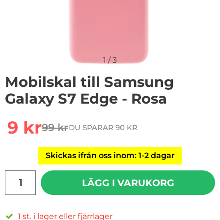
1
/
3
Mobilskal till Samsung
Galaxy S7 Edge - Rosa
Handla denna produkt Mobilskal till Samsung Galaxy S
rea pris
9 kr
99 kr
DU SPARAR 90 KR
tidigare pris
Skickas ifrån oss inom: 1-2 dagar
antal
LÄGG I VARUKORG
1 st. i lager eller fjärrlager