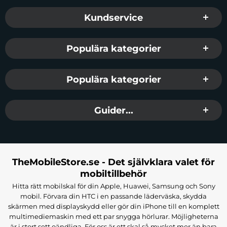
Sidfot Blandad info och länkar
Kundservice
Populära kategorier
Populära kategorier
Guider...
TheMobileStore.se - Det självklara valet för
mobiltillbehör
Hitta rätt mobilskal för din Apple, Huawei, Samsung och Sony
mobil. Förvara din HTC i en passande läderväska, skydda
skärmen med displayskydd eller gör din iPhone till en komplett
multimediemaskin med ett par snygga hörlurar. Möjligheterna
är i stort sett oändliga. För oss är ett skal så mycket mer än bara