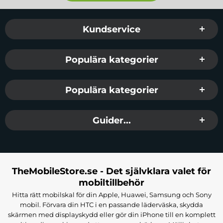
Sidfot Blandad info och länkar
Kundservice
Populära kategorier
Populära kategorier
Guider...
TheMobileStore.se - Det självklara valet för
mobiltillbehör
Hitta rätt mobilskal för din Apple, Huawei, Samsung och Sony
mobil. Förvara din HTC i en passande läderväska, skydda
skärmen med displayskydd eller gör din iPhone till en komplett