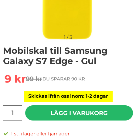
1
/
3
Mobilskal till Samsung
Galaxy S7 Edge - Gul
Handla denna produkt Mobilskal till Samsung Galaxy S
rea pris
9 kr
99 kr
DU SPARAR 90 KR
tidigare pris
Skickas ifrån oss inom: 1-2 dagar
antal
LÄGG I VARUKORG
1 st. i lager eller fjärrlager