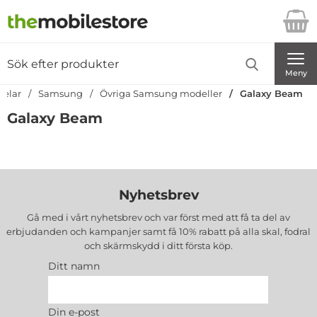
Startsidan för Danira Telecom AB
Sök
Sök på Danira Telecom AB
Genomför
Meny
delar
Samsung
Övriga Samsung modeller
Galaxy Beam
Galaxy Beam
Nyhetsbrev
Gå med i vårt nyhetsbrev och var först med att få ta del av
erbjudanden och kampanjer samt få 10% rabatt på alla
skal, fodral
och skärmskydd
i ditt första köp.
Ditt namn
Din e-post