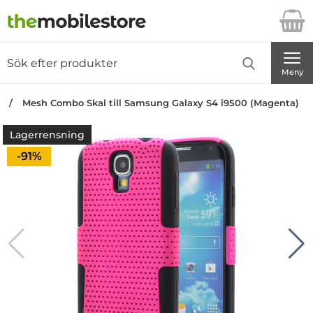
Startsidan för Danira Telecom AB
Sök
Sök på Danira Telecom AB
Genomför
Meny
n
Mesh Combo Skal till Samsung Galaxy S4 i9500 (Magenta)
Lagerrensning
Priset är nedsatt med
-91%