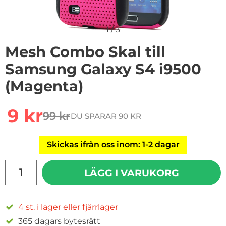
1
/
3
Mesh Combo Skal till
Samsung Galaxy S4 i9500
(Magenta)
Handla denna produkt Mesh Combo Skal till Samsung 
rea pris
9 kr
99 kr
DU SPARAR 90 KR
tidigare pris
Skickas ifrån oss inom: 1-2 dagar
antal
LÄGG I VARUKORG
4 st. i lager eller fjärrlager
365 dagars bytesrätt