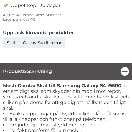
Öppet köp i 30 dagar
Art nr:
S4-Combo-Mesh-Magenta
Lagerplats:
C25-72
Upptäck liknande produkter
Skal
Galaxy S4 tillbehör
Produktbeskrivning
Stä
Produktbeskrivning
Mesh Combo Skal till Samsung Galaxy S4 i9500
är
ett smidigt skal som skyddar din mobil mot repor,
smuts och andra skador. Förstärkt med hårdplast och
silikon på sidorna för att ge dig ett hållbart och tåligt
skal.
Exakta öppningar på skyddshöljet tillåter åtkomst
till alla knappar och funktioner på telefonen.
Erbjuder optimalt skydd mot repor.
Perfekt passform för din mobil.