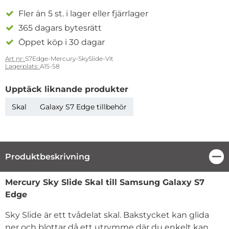
Fler än 5 st. i lager eller fjärrlager
365 dagars bytesrätt
Öppet köp i 30 dagar
Art nr:
S7Edge-Mercury-SkySlide-Vit
Lagerplats:
A15-58
Upptäck liknande produkter
Skal
Galaxy S7 Edge tillbehör
Produktbeskrivning
Stä
Produktbeskrivning
Mercury Sky Slide Skal till Samsung Galaxy S7
Edge
Sky Slide är ett tvådelat skal. Bakstycket kan glida
ner och blottar då ett utrymme där du enkelt kan