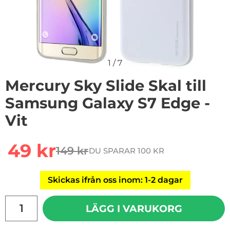
1
/
7
Mercury Sky Slide Skal till
Samsung Galaxy S7 Edge -
Vit
Handla denna produkt Mercury Sky Slide Skal till Sams
rea pris
49 kr
149 kr
DU SPARAR 100 KR
tidigare pris
Skickas ifrån oss inom: 1-2 dagar
antal
LÄGG I VARUKORG