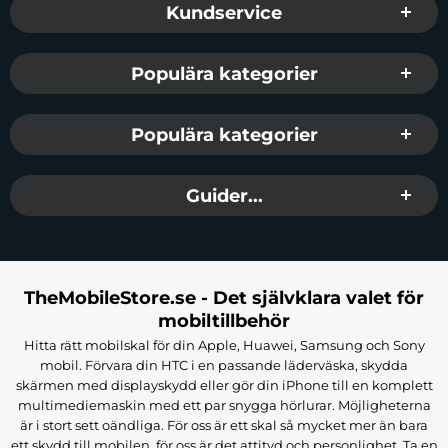
Kundservice
Populära kategorier
Populära kategorier
Guider...
TheMobileStore.se - Det självklara valet för
mobiltillbehör
Hitta rätt mobilskal för din Apple, Huawei, Samsung och Sony
mobil. Förvara din HTC i en passande läderväska, skydda
skärmen med displayskydd eller gör din iPhone till en komplett
multimediemaskin med ett par snygga hörlurar. Möjligheterna
är i stort sett oändliga. För oss är ett skal så mycket mer än bara
ett skydd till mobilen, för oss är det attityd och personlighet. Ta en