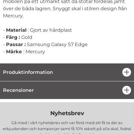
mobilen på ett utmärkt sätt då stötar fördelas jämt
över de båda lagren. Snyggt skal i stilren design från
Mercury.
-
Material
: Gjort av hårdplast
-
Färg :
Gold
-
Passar :
Samsung Galaxy S7 Edge
-
Märke
: Mercury
Produktinformation
öpp
Recensioner
öpp
Nyhetsbrev
Gå med i vårt nyhetsbrev och var först med att få ta del av
erbjudanden och kampanjer samt få 10% rabatt på alla
skal, fodral