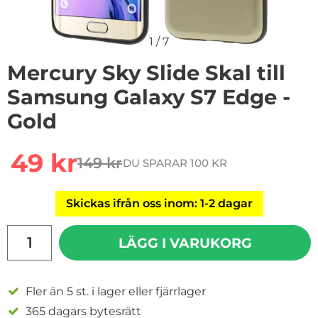
1
/
7
Mercury Sky Slide Skal till
Samsung Galaxy S7 Edge -
Gold
Handla denna produkt Mercury Sky Slide Skal till Sam
rea pris
49 kr
149 kr
DU SPARAR 100 KR
tidigare pris
Skickas ifrån oss inom: 1-2 dagar
antal
LÄGG I VARUKORG
Fler än 5 st. i lager eller fjärrlager
365 dagars bytesrätt