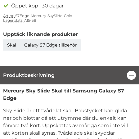
Öppet köp i 30 dagar
Art nr:
S7Edge-Mercury-SkySlide-Gold
Lagerplats:
A15-58
Upptäck liknande produkter
Skal
Galaxy S7 Edge tillbehör
Produktbeskrivning
Stä
Produktbeskrivning
Mercury Sky Slide Skal till Samsung Galaxy S7
Edge
Sky Slide är ett tvådelat skal. Bakstycket kan glida
ner och blottar då ett utrymme där du enkelt kan
förvara två kort. Uppskattas av många som inte vill
att korten skall synas. Tvådelade skal skyddar