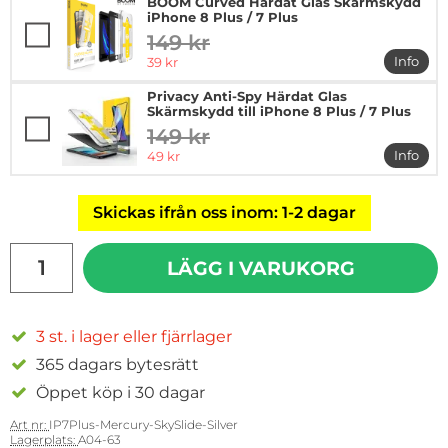
BOOM Curved Härdat Glas Skärmskydd
iPhone 8 Plus / 7 Plus
149 kr
tidigare pris
rea pris
Info
39 kr
mer in
Privacy Anti-Spy Härdat Glas
Skärmskydd till iPhone 8 Plus / 7 Plus
149 kr
tidigare pris
rea pris
Info
49 kr
mer in
Skickas ifrån oss inom: 1-2 dagar
antal
LÄGG I VARUKORG
3 st. i lager eller fjärrlager
365 dagars bytesrätt
Öppet köp i 30 dagar
Art nr:
IP7Plus-Mercury-SkySlide-Silver
Lagerplats:
A04-63