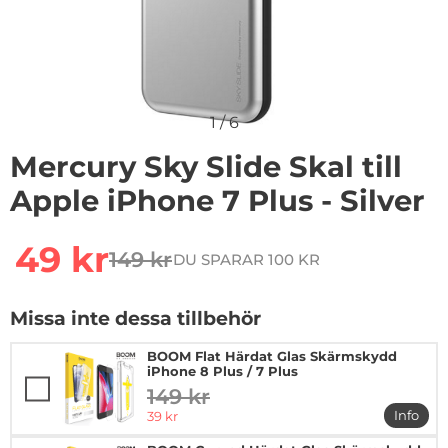
1
/
6
Mercury Sky Slide Skal till
Apple iPhone 7 Plus - Silver
Handla denna produkt Mercury Sky Slide Skal till Apple 
rea pris
49 kr
149 kr
DU SPARAR 100 KR
tidigare pris
Missa inte dessa tillbehör
BOOM Flat Härdat Glas Skärmskydd
iPhone 8 Plus / 7 Plus
149 kr
tidigare pris
rea pris
Info
39 kr
mer in