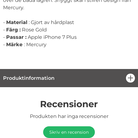
över de båda lagren. Snyggt skal i stilren design från
Mercury.
-
Material
: Gjort av hårdplast
-
Färg :
Rose Gold
-
Passar :
Apple iPhone 7 Plus
-
Märke
: Mercury
Produktinformation
öpp
Recensioner
Produkten har inga recensioner
Skriv en recension