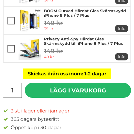
rea pris
Info
39 kr
mer in
BOOM Curved Härdat Glas Skärmskydd
iPhone 8 Plus / 7 Plus
149 kr
tidigare pris
rea pris
Info
39 kr
mer in
Privacy Anti-Spy Härdat Glas
Skärmskydd till iPhone 8 Plus / 7 Plus
149 kr
tidigare pris
rea pris
Info
49 kr
mer in
Skickas ifrån oss inom: 1-2 dagar
antal
LÄGG I VARUKORG
3 st. i lager eller fjärrlager
365 dagars bytesrätt
Öppet köp i 30 dagar