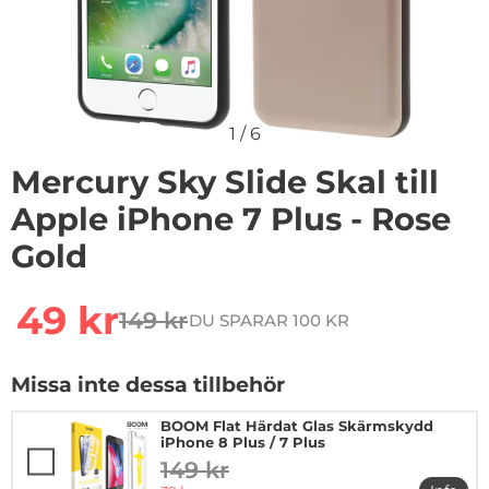
1
/
6
Mercury Sky Slide Skal till
Apple iPhone 7 Plus - Rose
Gold
Handla denna produkt Mercury Sky Slide Skal till Apple
rea pris
49 kr
149 kr
DU SPARAR 100 KR
tidigare pris
Missa inte dessa tillbehör
BOOM Flat Härdat Glas Skärmskydd
iPhone 8 Plus / 7 Plus
149 kr
tidigare pris