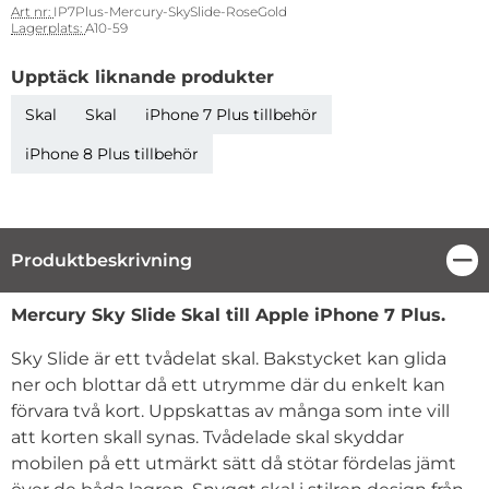
Art nr:
IP7Plus-Mercury-SkySlide-RoseGold
Lagerplats:
A10-59
Upptäck liknande produkter
Skal
Skal
iPhone 7 Plus tillbehör
iPhone 8 Plus tillbehör
Produktbeskrivning
Stä
Produktbeskrivning
Mercury Sky Slide Skal till Apple iPhone 7 Plus.
Sky Slide är ett tvådelat skal. Bakstycket kan glida
ner och blottar då ett utrymme där du enkelt kan
förvara två kort. Uppskattas av många som inte vill
att korten skall synas. Tvådelade skal skyddar
mobilen på ett utmärkt sätt då stötar fördelas jämt