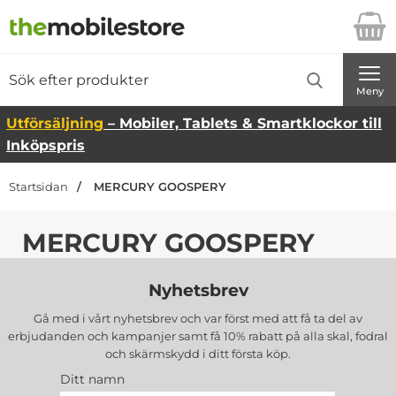
Startsidan för Danira Telecom AB
Sök
Sök på Danira Telecom AB
Genomför
Meny
Utförsäljning
– Mobiler, Tablets & Smartklockor till
Inköpspris
Startsidan
MERCURY GOOSPERY
MERCURY GOOSPERY
Nyhetsbrev
Gå med i vårt nyhetsbrev och var först med att få ta del av
erbjudanden och kampanjer samt få 10% rabatt på alla
skal, fodral
och skärmskydd
i ditt första köp.
Ditt namn