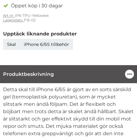
Öppet köp i 30 dagar
Art nr:
IP6-TPU-Yellowest
Lagerplats:
F15-02
Upptäck liknande produkter
Skal
iPhone 6/6S tillbehör
Produktbeskrivning
Stä
Produktbeskrivning
Detta skal till iPhone 6/6S är gjort av en sorts särskild
gel (termoplastisk polyuretan), som är mycket
slitstark men ändå följsam. Det är flexibelt och
böjbart men trots detta är skalet ändå hållbart. Skalet
är slitstarkt och ger effektivt skydd till din mobil mot
repor och smuts. Det mjuka materialet gör också
telefonen extra greppvänligt och gör att den inte