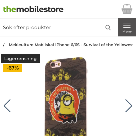
Startsidan för Danira Telecom AB
Sök
Sök på Danira Telecom AB
Genomför
Meny
Mekiculture Mobilskal iPhone 6/6S - Survival of the Yellowest
Lagerrensning
Priset är nedsatt med
-67%