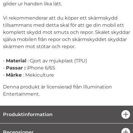
glider ur handen lika lätt.
Vi rekommenderar att du köper ett skärmskydd
tillsammans med detta skal för att ge din mobil ett
komplett skydd mot smuts och repor. Skalet skyddar
själva mobilen från repor och skärmskyddet skyddar
skärmen mot stötar och repor.
-
Material
: Gjort av mjukplast (TPU)
-
Passar :
iPhone 6/6S
-
Märke
: Mekiculture
Denna produkt är licensierad från Illumination
Entertainment.
Produktinformation
öpp
Recensioner
öpp