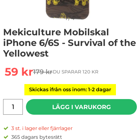
1
/
4
Mekiculture Mobilskal
iPhone 6/6S - Survival of the
Yellowest
Handla denna produkt Mekiculture Mobilskal iPhone 6/6
rea pris
59 kr
179 kr
DU SPARAR 120 KR
tidigare pris
Skickas ifrån oss inom: 1-2 dagar
antal
LÄGG I VARUKORG
3 st. i lager eller fjärrlager
365 dagars bytesrätt