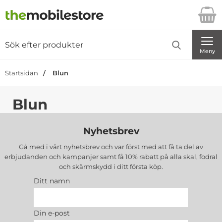
Startsidan för Danira Telecom AB
Sök
Sök på Danira Telecom AB
Genomför
Meny
Startsidan
Blun
Blun
Nyhetsbrev
Gå med i vårt nyhetsbrev och var först med att få ta del av
erbjudanden och kampanjer samt få 10% rabatt på alla
skal, fodral
och skärmskydd
i ditt första köp.
Ditt namn
Din e-post