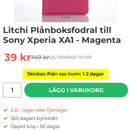
1
/
4
Litchi Plånboksfodral till
Sony Xperia XA1 - Magenta
Handla denna produkt Litchi Plånboksfodral till Sony X
rea pris
39 kr
149 kr
DU SPARAR 110 KR
tidigare pris
Skickas ifrån oss inom: 1-2 dagar
antal
LÄGG I VARUKORG
2 st. i lager eller fjärrlager
365 dagars bytesrätt
Öppet köp i 30 dagar