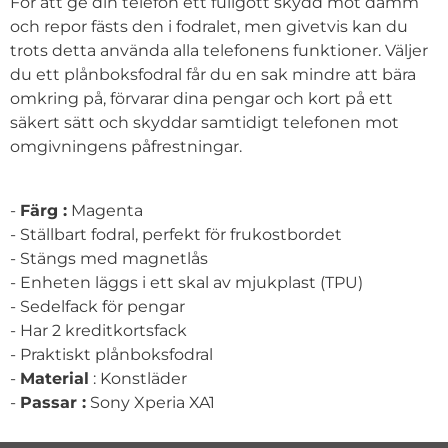
För att ge din telefon ett fullgott skydd mot damm
och repor fästs den i fodralet, men givetvis kan du
trots detta använda alla telefonens funktioner. Väljer
du ett plånboksfodral får du en sak mindre att bära
omkring på, förvarar dina pengar och kort på ett
säkert sätt och skyddar samtidigt telefonen mot
omgivningens påfrestningar.
-
Färg :
Magenta
- Ställbart fodral, perfekt för frukostbordet
- Stängs med magnetlås
- Enheten läggs i ett skal av mjukplast (TPU)
- Sedelfack för pengar
- Har 2 kreditkortsfack
- Praktiskt plånboksfodral
-
Material
: Konstläder
-
Passar :
Sony Xperia XA1