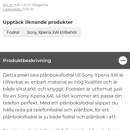
Art nr:
XA1-Litchi-Magenta
Lagerplats:
D19-10
Upptäck liknande produkter
Fodral
Sony Xperia XA1 tillbehör
Produktbeskrivning
Stä
Produktbeskrivning
Detta praktiska plånboksfodral till Sony Xperia XA1 är
tillverkat av enbart material av hög kvalitet och är
både slitstarkt och snyggt. Fodralet är utformat just
för en Sony Xperia XA1, så det kommer att passa din
telefon perfekt. Med ett plånboksfodral slipper du
hålla reda på telefonfodral och plånbok, för ett
plånboksfodral är ju både fodral och plånbok i ett.