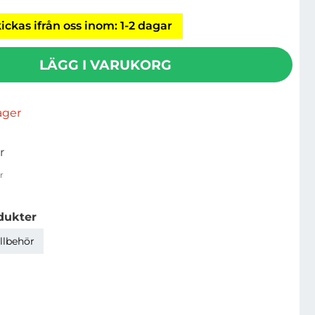
ickas ifrån oss inom: 1-2 dagar
LÄGG I VARUKORG
lager
r
r
dukter
llbehör