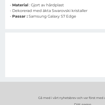
-
Material
: Gjort av hårdplast
- Dekorerad med äkta Swarovski kristaller
-
Passar :
Samsung Galaxy S7 Edge
Gå med i vårt nyhetsbrev och var först med 
Ditt namn