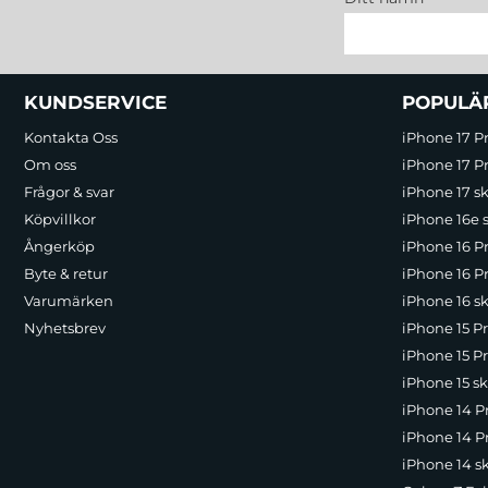
Sidfot Blandad info och länkar
KUNDSERVICE
POPULÄ
Kontakta Oss
iPhone 17 P
Om oss
iPhone 17 Pr
Frågor & svar
iPhone 17 sk
Köpvillkor
iPhone 16e 
Ångerköp
iPhone 16 P
Byte & retur
iPhone 16 Pr
Varumärken
iPhone 16 sk
Nyhetsbrev
iPhone 15 P
iPhone 15 Pr
iPhone 15 sk
iPhone 14 P
iPhone 14 Pr
iPhone 14 s