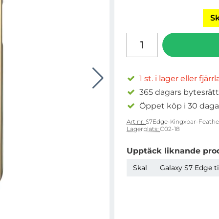
Sk
antal
1 st. i lager eller fjärr
365 dagars bytesrätt
Öppet köp i 30 daga
Art nr:
S7Edge-Kingxbar-Feathe
Lagerplats:
C02-18
Upptäck liknande pro
Skal
Galaxy S7 Edge ti