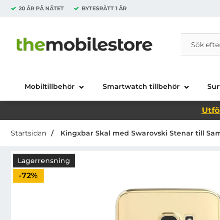
20 ÅR PÅ NÄTET
BYTESRÄTT
1 ÅR
Sök
Sök på Da
Startsidan för Danira Telecom AB
Mobiltillbehör
Smartwatch tillbehör
Sur
Utfö
Startsidan
Kingxbar Skal med Swarovski Stenar till Sa
Lagerrensning
Priset är nedsatt med
-72%