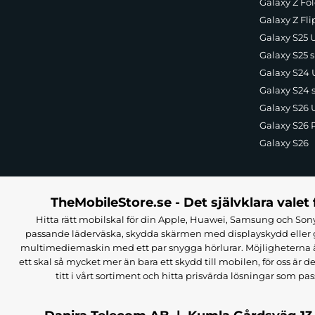
Galaxy Z Fol
Galaxy Z Fli
Galaxy S25 U
Galaxy S25 s
Galaxy S24 U
Galaxy S24 
Galaxy S26 U
Galaxy S26 
Galaxy S26
TheMobileStore.se - Det självklara valet 
Hitta rätt mobilskal för din Apple, Huawei, Samsung och Sony
passande läderväska, skydda skärmen med displayskydd eller g
multimediemaskin med ett par snygga hörlurar. Möjligheterna är i
ett skal så mycket mer än bara ett skydd till mobilen, för oss är d
titt i vårt sortiment och hitta prisvärda lösningar som pas