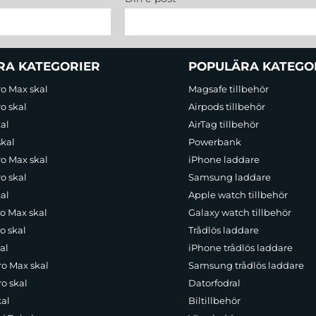
RA KATEGORIER
POPULÄRA KATEGO
ro Max skal
Magsafe tillbehör
o skal
Airpods tillbehör
al
AirTag tillbehör
skal
Powerbank
ro Max skal
iPhone laddare
o skal
Samsung laddare
al
Apple watch tillbehör
ro Max skal
Galaxy watch tillbehör
o skal
Trådlös laddare
al
iPhone trådlös laddare
ro Max skal
Samsung trådlös laddare
o skal
Datorfodral
kal
Biltillbehör