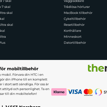
d 7 skal
Väggladdare
p 7 skal
Trådlösa hörlurar
ltra skal
MacBook tillbehör
kal
Cykeltillbehör
ltra skal
Resetillbehör
skal
Korthållare
ltra
Minneskort
Plus
Datortillbehör
för mobiltillbehör
 mobil. Förvara din HTC i en
ör din iPhone till en komplett
 stort sett oändliga. För oss är
et attityd och personlighet. Ta en
sar till din mobiltelefon!