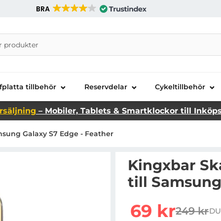
BRA
nira Telecom AB
fplatta tillbehör
Reservdelar
Cykeltillbehör
rsäljning
– Mobiler, Tablets & Smartklockor till Inköp
msung Galaxy S7 Edge - Feather
Kingxbar Sk
till Samsung
Handla denna produkt K
rea pris
69 kr
249 kr
DU
tidigare 