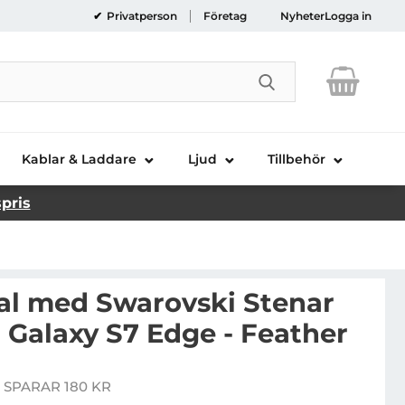
Privatperson
Företag
Nyheter
Logga in
Genomför sökni
Kablar & Laddare
Ljud
Tillbehör
spris
al med Swarovski Stenar
 Galaxy S7 Edge - Feather
ingxbar Skal med Swarovski Stenar till Samsung Galaxy
 SPARAR 180 KR
pris