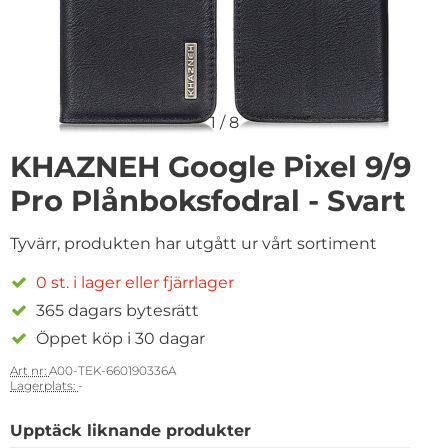
1
/
8
KHAZNEH Google Pixel 9/9
Pro Plånboksfodral - Svart
Tyvärr, produkten har utgått ur vårt sortiment
0 st. i lager eller fjärrlager
365 dagars bytesrätt
Öppet köp i 30 dagar
Art nr:
A00-TEK-660190336A
Lagerplats:
-
Upptäck liknande produkter