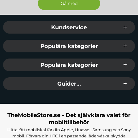
Sidfot Blandad info och länkar
Kundservice
Populära kategorier
Populära kategorier
Guider...
TheMobileStore.se - Det självklara valet för
mobiltillbehör
Hitta rätt mobilskal för din Apple, Huawei, Samsung och Sony
mobil. Förvara din HTC i en passande läderväska, skydda