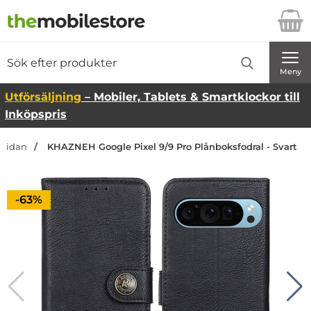
Startsidan för Danira Telecom AB
Sök
Sök på Danira Telecom AB
Genomför
Meny
Utförsäljning
– Mobiler, Tablets & Smartklockor till
Inköpspris
tsidan
KHAZNEH Google Pixel 9/9 Pro Plånboksfodral - Svart
Priset är nedsatt med
-63%