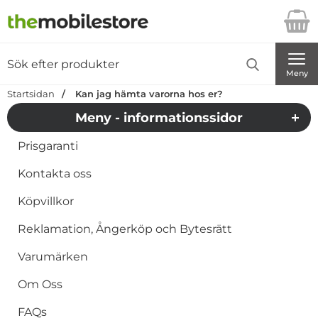
Startsidan för Danira Telecom AB
Sök
Sök på Danira Telecom AB
Genomför
Meny
Startsidan
Kan jag hämta varorna hos er?
Meny - informationssidor
Prisgaranti
Kontakta oss
Köpvillkor
Reklamation, Ångerköp och Bytesrätt
Varumärken
Om Oss
FAQs