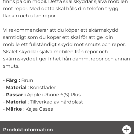
finns på din mobil. Detta skal skyddar själva mobilen
mot repor. Med detta skal hålls din telefon trygg,
fläckfri och utan repor.
Vi rekommenderar att du köper ett skärmskydd
samtidigt som du köper ett skal för att ge din
mobile ett fullständigt skydd mot smuts och repor.
Skalet skyddar själva mobilen från repor och
skärmskyddet ger frihet från damm, repor och annan
smuts.
-
Färg :
Brun
-
Material
: Konstläder
-
Passar :
Apple iPhone 6(S) Plus
-
Material
: Tillverkad av hårdplast
-
Märke
: Kajsa Cases
Produktinformation
öpp