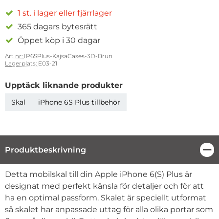
1 st. i lager eller fjärrlager
365 dagars bytesrätt
Öppet köp i 30 dagar
Art nr:
IP6SPlus-KajsaCases-3D-Brun
Lagerplats:
E03-21
Upptäck liknande produkter
Skal
iPhone 6S Plus tillbehör
Produktbeskrivning
Stä
Produktbeskrivning
Detta mobilskal till din Apple iPhone 6(S) Plus är
designat med perfekt känsla för detaljer och för att
ha en optimal passform. Skalet är speciellt utformat
så skalet har anpassade uttag för alla olika portar som