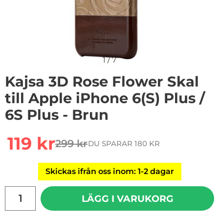
1
/
7
Kajsa 3D Rose Flower Skal
till Apple iPhone 6(S) Plus /
6S Plus - Brun
Handla denna produkt Kajsa 3D Rose Flower Skal till App
rea pris
119 kr
299 kr
DU SPARAR 180 KR
tidigare pris
Skickas ifrån oss inom: 1-2 dagar
antal
LÄGG I VARUKORG