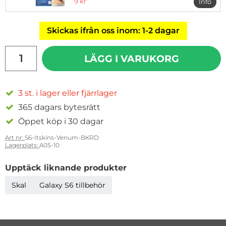
rea pris
9 kr
Info
mer in
Skickas ifrån oss inom: 1-2 dagar
antal
LÄGG I VARUKORG
3 st. i lager eller fjärrlager
365 dagars bytesrätt
Öppet köp i 30 dagar
Art nr:
S6-Itskins-Venum-BKRD
Lagerplats:
A05-10
Upptäck liknande produkter
Skal
Galaxy S6 tillbehör