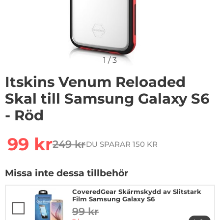
1
/
3
Itskins Venum Reloaded
Skal till Samsung Galaxy S6
- Röd
Handla denna produkt Itskins Venum Reloaded Skal ti
rea pris
99 kr
249 kr
DU SPARAR 150 KR
tidigare pris
Missa inte dessa tillbehör
CoveredGear Skärmskydd av Slitstark
Film Samsung Galaxy S6
99 kr
tidigare pris