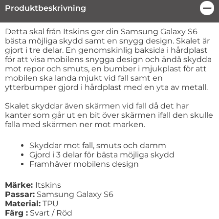
Produktbeskrivning
Stä
Produktbeskrivning
Detta skal från Itskins ger din Samsung Galaxy S6
bästa möjliga skydd samt en snygg design. Skalet är
gjort i tre delar. En genomskinlig baksida i hårdplast
för att visa mobilens snygga design och ändå skydda
mot repor och smuts, en bumber i mjukplast för att
mobilen ska landa mjukt vid fall samt en
ytterbumper gjord i hårdplast med en yta av metall.
Skalet skyddar även skärmen vid fall då det har
kanter som går ut en bit över skärmen ifall den skulle
falla med skärmen ner mot marken.
Skyddar mot fall, smuts och damm
Gjord i 3 delar för bästa möjliga skydd
Framhäver mobilens design
Märke:
Itskins
Passar:
Samsung Galaxy S6
Material:
TPU
Färg :
Svart / Röd