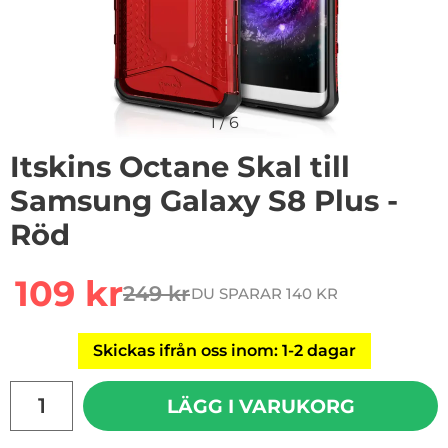
1
/
6
Itskins Octane Skal till
Samsung Galaxy S8 Plus -
Röd
Handla denna produkt Itskins Octane Skal till Samsung
rea pris
109 kr
249 kr
DU SPARAR 140 KR
tidigare pris
Skickas ifrån oss inom: 1-2 dagar
antal
LÄGG I VARUKORG