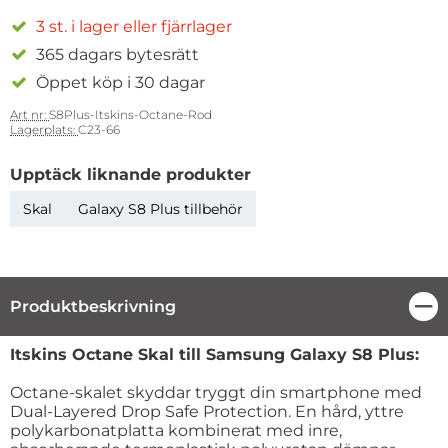
3 st. i lager eller fjärrlager
365 dagars bytesrätt
Öppet köp i 30 dagar
Art nr:
S8Plus-Itskins-Octane-Rod
Lagerplats:
C23-66
Upptäck liknande produkter
Skal
Galaxy S8 Plus tillbehör
Produktbeskrivning
Stä
Produktbeskrivning
Itskins Octane Skal till Samsung Galaxy S8 Plus:
Octane-skalet skyddar tryggt din smartphone med
Dual-Layered Drop Safe Protection. En hård, yttre
polykarbonatplatta kombinerat med inre,