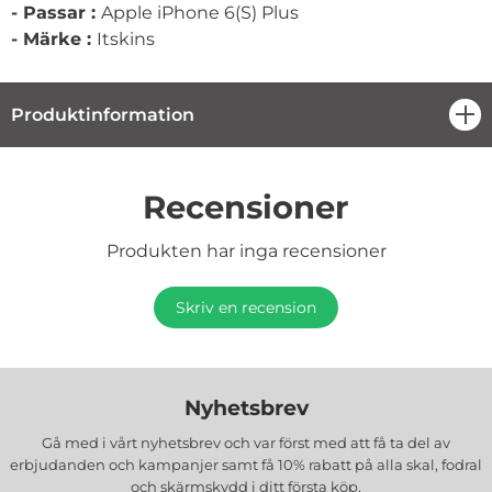
-
Passar :
Apple iPhone 6(S) Plus
-
Märke
:
Itskins
Produktinformation
öpp
Recensioner
Produkten har inga recensioner
Skriv en recension
Nyhetsbrev
Gå med i vårt nyhetsbrev och var först med att få ta del av
erbjudanden och kampanjer samt få 10% rabatt på alla
skal, fodral
och skärmskydd
i ditt första köp.