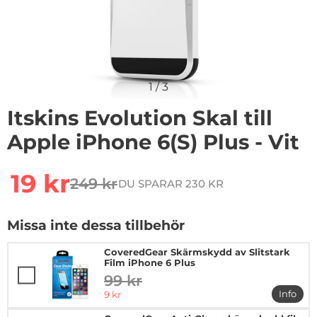
1
/
3
Itskins Evolution Skal till
Apple iPhone 6(S) Plus - Vit
Handla denna produkt Itskins Evolution Skal till Apple i
rea pris
19 kr
249 kr
DU SPARAR 230 KR
tidigare pris
Missa inte dessa tillbehör
CoveredGear Skärmskydd av Slitstark
Film iPhone 6 Plus
99 kr
tidigare pris
rea pris
Info
9 kr
mer in