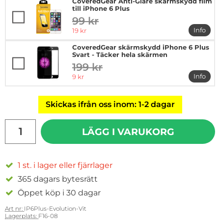
CoveredGear Anti-Glare skärmskydd film
till iPhone 6 Plus
99 kr
tidigare pris
rea pris
Info
19 kr
mer in
CoveredGear skärmskydd iPhone 6 Plus
Svart - Täcker hela skärmen
199 kr
tidigare pris
rea pris
Info
9 kr
mer in
Skickas ifrån oss inom: 1-2 dagar
antal
LÄGG I VARUKORG
1 st. i lager eller fjärrlager
365 dagars bytesrätt
Öppet köp i 30 dagar
Art nr:
IP6Plus-Evolution-Vit
Lagerplats:
F16-08