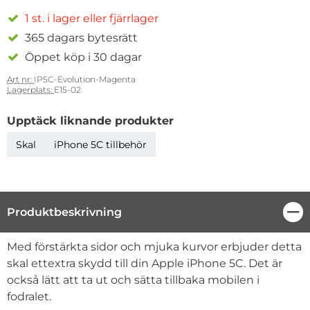
1 st. i lager eller fjärrlager
365 dagars bytesrätt
Öppet köp i 30 dagar
Art nr:
IP5C-Evolution-Magenta
Lagerplats:
E15-02
Upptäck liknande produkter
Skal
iPhone 5C tillbehör
Produktbeskrivning
Stä
Produktbeskrivning
Med förstärkta sidor och mjuka kurvor erbjuder detta
skal ettextra skydd till din Apple iPhone 5C. Det är
också lätt att ta ut och sätta tillbaka mobilen i
fodralet.