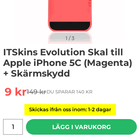
1
/
3
ITSkins Evolution Skal till
Apple iPhone 5C (Magenta)
+ Skärmskydd
Handla denna produkt ITSkins Evolution Skal till App
rea pris
9 kr
149 kr
DU SPARAR 140 KR
tidigare pris
Skickas ifrån oss inom: 1-2 dagar
antal
LÄGG I VARUKORG