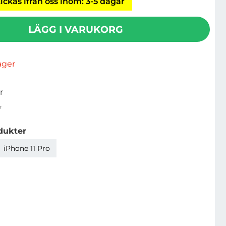
ickas ifrån oss inom: 3-5 dagar
LÄGG I VARUKORG
lager
r
7
dukter
iPhone 11 Pro