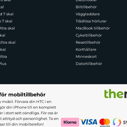
kal
Biltillbehör
d 7 skal
Väggladdare
p 7 skal
Trådlösa hörlurar
ltra skal
MacBook tillbehör
kal
Cykeltillbehör
ltra skal
Resetillbehör
skal
Korthållare
ltra
Minneskort
Plus
Datortillbehör
för mobiltillbehör
 mobil. Förvara din HTC i en
ör din iPhone till en komplett
 stort sett oändliga. För oss är
et attityd och personlighet. Ta en
sar till din mobiltelefon!