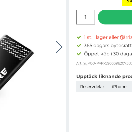
Sk
antal
1 st. i lager eller fjärr
365 dagars bytesrätt
Öppet köp i 30 daga
Art nr:
A00-PAR-590339620758
Upptäck liknande pro
Reservdelar
iPhone