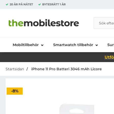
20 ÅR PÅ NÄTET
BYTESRÄTT
1 ÅR
Sök
Sök på Da
Startsidan för Danira Telecom AB
Mobiltillbehör
Smartwatch tillbehör
Sur
Utfö
Startsidan
iPhone 11 Pro Batteri 3046 mAh Licore
Priset är nedsatt med
-8%