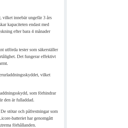
, vilket innebär ungefär 3 års
kar kapaciteten endast med
nskning efter bara 4 månader
t utförda tester som säkerställer
rtålighet. Det fungerar effektivt
armt.
erurladdningsskyddet, vilket
rladdningsskydd, som förhindrar
r den är fulladdad.
 De stötar och påfrestningar som
 Licore-batteriet har genomgått
 extrema förhållanden.