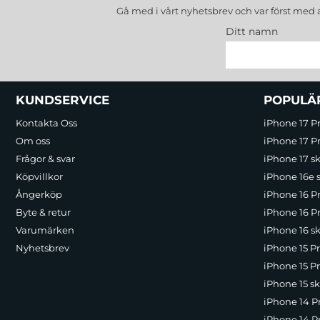
Gå med i vårt nyhetsbrev och var först med 
Ditt namn
Sidfot Blandad info och länkar
KUNDSERVICE
POPULÄ
Kontakta Oss
iPhone 17 P
Om oss
iPhone 17 Pr
Frågor & svar
iPhone 17 sk
Köpvillkor
iPhone 16e 
Ångerköp
iPhone 16 P
Byte & retur
iPhone 16 Pr
Varumärken
iPhone 16 sk
Nyhetsbrev
iPhone 15 P
iPhone 15 Pr
iPhone 15 sk
iPhone 14 P
iPhone 14 Pr