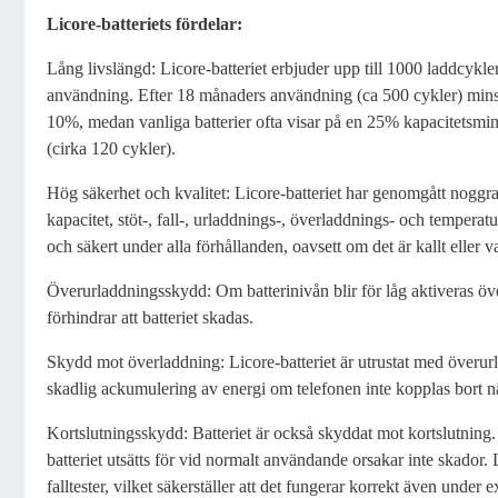
Licore-batteriets fördelar:
Lång livslängd: Licore-batteriet erbjuder upp till 1000 laddcykler
användning. Efter 18 månaders användning (ca 500 cykler) mins
10%, medan vanliga batterier ofta visar på en 25% kapacitetsmi
(cirka 120 cykler).
Hög säkerhet och kvalitet: Licore-batteriet har genomgått noggran
kapacitet, stöt-, fall-, urladdnings-, överladdnings- och temperatu
och säkert under alla förhållanden, oavsett om det är kallt eller v
Överurladdningsskydd: Om batterinivån blir för låg aktiveras öv
förhindrar att batteriet skadas.
Skydd mot överladdning: Licore-batteriet är utrustat med överu
skadlig ackumulering av energi om telefonen inte kopplas bort nä
Kortslutningsskydd: Batteriet är också skyddat mot kortslutning.
batteriet utsätts för vid normalt användande orsakar inte skador.
falltester, vilket säkerställer att det fungerar korrekt även under