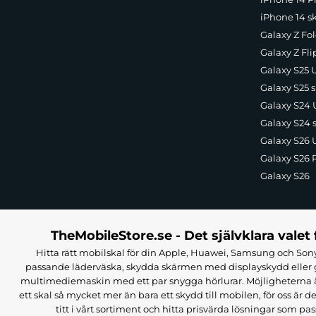
iPhone 14 s
Galaxy Z Fol
Galaxy Z Fli
Galaxy S25 U
Galaxy S25 s
Galaxy S24 U
Galaxy S24 
Galaxy S26 U
Galaxy S26 
Galaxy S26
TheMobileStore.se - Det självklara valet 
Hitta rätt mobilskal för din Apple, Huawei, Samsung och Sony
passande läderväska, skydda skärmen med displayskydd eller g
multimediemaskin med ett par snygga hörlurar. Möjligheterna är i
ett skal så mycket mer än bara ett skydd till mobilen, för oss är d
titt i vårt sortiment och hitta prisvärda lösningar som pas