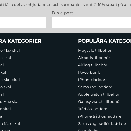
att få ta del av erbjudanden och kampanjer samt få 10% rabatt på all
Din e-post
RA KATEGORIER
POPULÄRA KATEGO
ro Max skal
Magsafe tillbehör
o skal
Airpods tillbehör
al
AirTag tillbehör
skal
Powerbank
ro Max skal
iPhone laddare
o skal
Samsung laddare
al
Apple watch tillbehör
ro Max skal
Galaxy watch tillbehör
o skal
Trådlös laddare
al
iPhone trådlös laddare
ro Max skal
Samsung trådlös laddare
o skal
Datorfodral