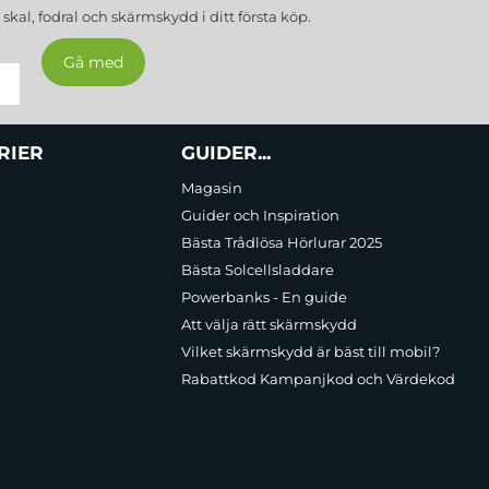
a
skal, fodral och skärmskydd
i ditt första köp.
RIER
GUIDER...
Magasin
Guider och Inspiration
Bästa Trådlösa Hörlurar 2025
Bästa Solcellsladdare
Powerbanks - En guide
Att välja rätt skärmskydd
Vilket skärmskydd är bäst till mobil?
Rabattkod Kampanjkod och Värdekod