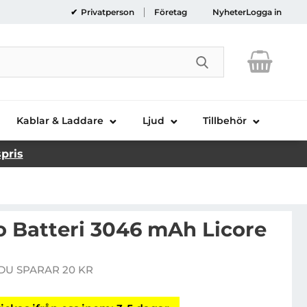
Privatperson
Företag
Nyheter
Logga in
Genomför sökni
Kablar & Laddare
Ljud
Tillbehör
spris
o Batteri 3046 mAh Licore
Phone 11 Pro Batteri 3046 mAh Licore
DU SPARAR 20 KR
e pris