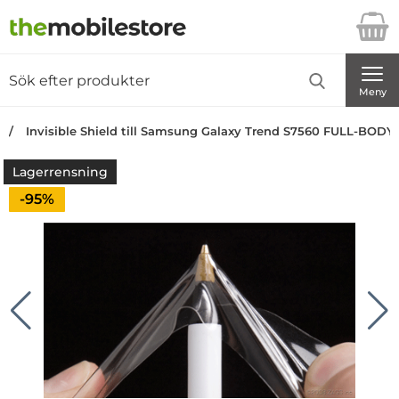
Startsidan för Danira Telecom AB
Sök
Sök på Danira Telecom AB
Genomför
Meny
Invisible Shield till Samsung Galaxy Trend S7560 FULL-BODY
Lagerrensning
Priset är nedsatt med
-95%