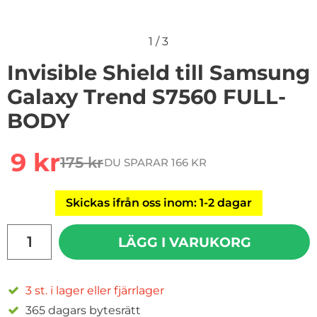
1
/
3
Invisible Shield till Samsung
Galaxy Trend S7560 FULL-
BODY
Handla denna produkt Invisible Shield till Samsung 
rea pris
9 kr
175 kr
DU SPARAR 166 KR
tidigare pris
Skickas ifrån oss inom: 1-2 dagar
antal
LÄGG I VARUKORG
3 st. i lager eller fjärrlager
365 dagars bytesrätt