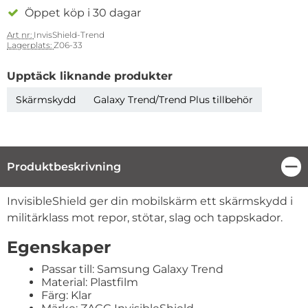
Öppet köp i 30 dagar
Art nr:
InvisShield-Trend
Lagerplats:
Z06-33
Upptäck liknande produkter
Skärmskydd
Galaxy Trend/Trend Plus tillbehör
Produktbeskrivning
Stä
Produktbeskrivning
InvisibleShield ger din mobilskärm ett skärmskydd i
militärklass mot repor, stötar, slag och tappskador.
Egenskaper
Passar till: Samsung Galaxy Trend
Material: Plastfilm
Färg: Klar