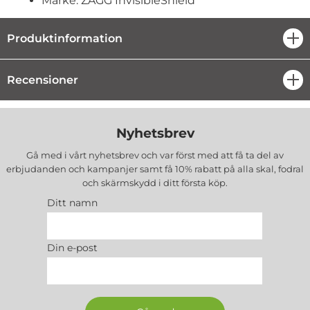
Märke: ZAGG InvisibleShield
Produktinformation
öpp
Recensioner
öpp
Nyhetsbrev
Gå med i vårt nyhetsbrev och var först med att få ta del av
erbjudanden och kampanjer samt få 10% rabatt på alla
skal, fodral
och skärmskydd
i ditt första köp.
Ditt namn
Din e-post