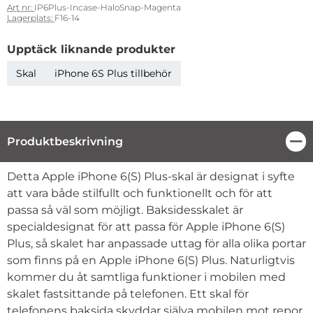
Art nr:
IP6Plus-Incase-HaloSnap-Magenta
Lagerplats:
F16-14
Upptäck liknande produkter
Skal
iPhone 6S Plus tillbehör
Produktbeskrivning
Stä
Produktbeskrivning
Detta Apple iPhone 6(S) Plus-skal är designat i syfte
att vara både stilfullt och funktionellt och för att
passa så väl som möjligt. Baksidesskalet är
specialdesignat för att passa för Apple iPhone 6(S)
Plus, så skalet har anpassade uttag för alla olika portar
som finns på en Apple iPhone 6(S) Plus. Naturligtvis
kommer du åt samtliga funktioner i mobilen med
skalet fastsittande på telefonen. Ett skal för
telefonens baksida skyddar själva mobilen mot repor.