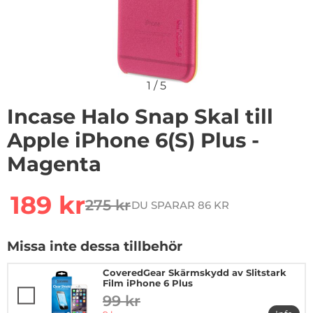
1
/
5
Incase Halo Snap Skal till
Apple iPhone 6(S) Plus -
Magenta
Handla denna produkt Incase Halo Snap Skal till Apple
rea pris
189 kr
275 kr
DU SPARAR 86 KR
tidigare pris
Missa inte dessa tillbehör
CoveredGear Skärmskydd av Slitstark
Film iPhone 6 Plus
99 kr
tidigare pris